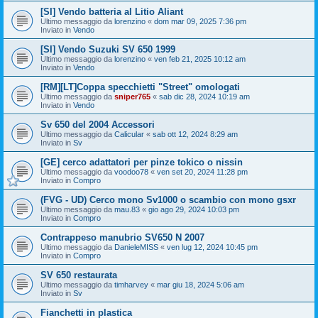
[SI] Vendo batteria al Litio Aliant
Ultimo messaggio da
lorenzino
«
dom mar 09, 2025 7:36 pm
Inviato in
Vendo
[SI] Vendo Suzuki SV 650 1999
Ultimo messaggio da
lorenzino
«
ven feb 21, 2025 10:12 am
Inviato in
Vendo
[RM][LT]Coppa specchietti "Street" omologati
Ultimo messaggio da
sniper765
«
sab dic 28, 2024 10:19 am
Inviato in
Vendo
Sv 650 del 2004 Accessori
Ultimo messaggio da
Calicular
«
sab ott 12, 2024 8:29 am
Inviato in
Sv
[GE] cerco adattatori per pinze tokico o nissin
Ultimo messaggio da
voodoo78
«
ven set 20, 2024 11:28 pm
Inviato in
Compro
(FVG - UD) Cerco mono Sv1000 o scambio con mono gsxr
Ultimo messaggio da
mau.83
«
gio ago 29, 2024 10:03 pm
Inviato in
Compro
Contrappeso manubrio SV650 N 2007
Ultimo messaggio da
DanieleMISS
«
ven lug 12, 2024 10:45 pm
Inviato in
Compro
SV 650 restaurata
Ultimo messaggio da
timharvey
«
mar giu 18, 2024 5:06 am
Inviato in
Sv
Fianchetti in plastica