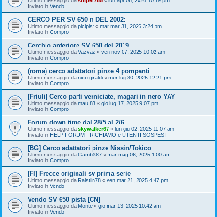
Ultimo messaggio da
sniper765
«
lun apr 06, 2026 10:19 pm
Inviato in
Vendo
CERCO PER SV 650 n DEL 2002:
Ultimo messaggio da
picipist
«
mar mar 31, 2026 3:24 pm
Inviato in
Compro
Cerchio anteriore SV 650 del 2019
Ultimo messaggio da
Vazvaz
«
ven nov 07, 2025 10:02 am
Inviato in
Compro
(roma) cerco adattatori pinze 4 pompanti
Ultimo messaggio da
nico giraldi
«
mer lug 30, 2025 12:21 pm
Inviato in
Compro
[Friuli] Cerco parti verniciate, magari in nero YAY
Ultimo messaggio da
mau.83
«
gio lug 17, 2025 9:07 pm
Inviato in
Compro
Forum down time dal 28/5 al 2/6.
Ultimo messaggio da
skywalker67
«
lun giu 02, 2025 11:07 am
Inviato in
HELP FORUM - RICHIAMO e UTENTI SOSPESI
[BG] Cerco adattatori pinze Nissin/Tokico
Ultimo messaggio da
GambX87
«
mar mag 06, 2025 1:00 am
Inviato in
Compro
[FI] Frecce originali sv prima serie
Ultimo messaggio da
Raistlin78
«
ven mar 21, 2025 4:47 pm
Inviato in
Vendo
Vendo SV 650 pista [CN]
Ultimo messaggio da
Monte
«
gio mar 13, 2025 10:42 am
Inviato in
Vendo