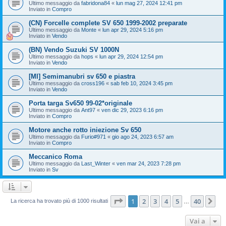
Ultimo messaggio da
fabridona84
«
lun mag 27, 2024 12:41 pm
Inviato in
Compro
(CN) Forcelle complete SV 650 1999-2002 preparate
Ultimo messaggio da
Monte
«
lun apr 29, 2024 5:16 pm
Inviato in
Vendo
(BN) Vendo Suzuki SV 1000N
Ultimo messaggio da
hops
«
lun apr 29, 2024 12:54 pm
Inviato in
Vendo
[MI] Semimanubri sv 650 e piastra
Ultimo messaggio da
cross196
«
sab feb 10, 2024 3:45 pm
Inviato in
Vendo
Porta targa Sv650 99-02*originale
Ultimo messaggio da
Ant97
«
ven dic 29, 2023 6:16 pm
Inviato in
Compro
Motore anche rotto iniezione Sv 650
Ultimo messaggio da
Furio#971
«
gio ago 24, 2023 6:57 am
Inviato in
Compro
Meccanico Roma
Ultimo messaggio da
Last_Winter
«
ven mar 24, 2023 7:28 pm
Inviato in
Sv
Pagina
1
di
40
1
2
3
4
5
40
Pr
La ricerca ha trovato più di 1000 risultati
…
Vai a