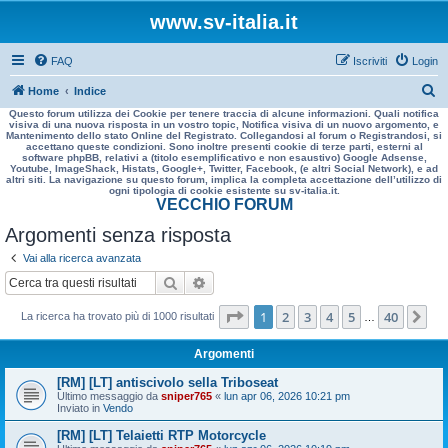
www.sv-italia.it
FAQ
Iscriviti
Login
C
Home
Indice
Questo forum utilizza dei Cookie per tenere traccia di alcune informazioni. Quali notifica
e
visiva di una nuova risposta in un vostro topic, Notifica visiva di un nuovo argomento, e
Mantenimento dello stato Online del Registrato. Collegandosi al forum o Registrandosi, si
r
accettano queste condizioni. Sono inoltre presenti cookie di terze parti, esterni al
software phpBB, relativi a (titolo esemplificativo e non esaustivo) Google Adsense,
c
Youtube, ImageShack, Histats, Google+, Twitter, Facebook, (e altri Social Network), e ad
altri siti. La navigazione su questo forum, implica la completa accettazione dell’utilizzo di
a
ogni tipologia di cookie esistente su sv-italia.it.
VECCHIO FORUM
Argomenti senza risposta
Vai alla ricerca avanzata
Cerca
Ricerca avanzata
Pagina
1
di
40
1
2
3
4
5
40
Pr
La ricerca ha trovato più di 1000 risultati
…
Argomenti
[RM] [LT] antiscivolo sella Triboseat
Ultimo messaggio da
sniper765
«
lun apr 06, 2026 10:21 pm
Inviato in
Vendo
[RM] [LT] Telaietti RTP Motorcycle