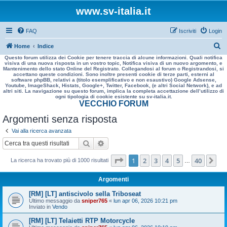
www.sv-italia.it
FAQ
Iscriviti
Login
C
Home
Indice
Questo forum utilizza dei Cookie per tenere traccia di alcune informazioni. Quali notifica
e
visiva di una nuova risposta in un vostro topic, Notifica visiva di un nuovo argomento, e
Mantenimento dello stato Online del Registrato. Collegandosi al forum o Registrandosi, si
r
accettano queste condizioni. Sono inoltre presenti cookie di terze parti, esterni al
software phpBB, relativi a (titolo esemplificativo e non esaustivo) Google Adsense,
c
Youtube, ImageShack, Histats, Google+, Twitter, Facebook, (e altri Social Network), e ad
altri siti. La navigazione su questo forum, implica la completa accettazione dell’utilizzo di
a
ogni tipologia di cookie esistente su sv-italia.it.
VECCHIO FORUM
Argomenti senza risposta
Vai alla ricerca avanzata
Cerca
Ricerca avanzata
Pagina
1
di
40
1
2
3
4
5
40
Pr
La ricerca ha trovato più di 1000 risultati
…
Argomenti
[RM] [LT] antiscivolo sella Triboseat
Ultimo messaggio da
sniper765
«
lun apr 06, 2026 10:21 pm
Inviato in
Vendo
[RM] [LT] Telaietti RTP Motorcycle