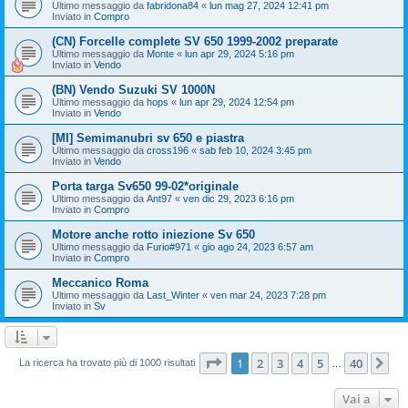
Ultimo messaggio da
fabridona84
«
lun mag 27, 2024 12:41 pm
Inviato in
Compro
(CN) Forcelle complete SV 650 1999-2002 preparate
Ultimo messaggio da
Monte
«
lun apr 29, 2024 5:16 pm
Inviato in
Vendo
(BN) Vendo Suzuki SV 1000N
Ultimo messaggio da
hops
«
lun apr 29, 2024 12:54 pm
Inviato in
Vendo
[MI] Semimanubri sv 650 e piastra
Ultimo messaggio da
cross196
«
sab feb 10, 2024 3:45 pm
Inviato in
Vendo
Porta targa Sv650 99-02*originale
Ultimo messaggio da
Ant97
«
ven dic 29, 2023 6:16 pm
Inviato in
Compro
Motore anche rotto iniezione Sv 650
Ultimo messaggio da
Furio#971
«
gio ago 24, 2023 6:57 am
Inviato in
Compro
Meccanico Roma
Ultimo messaggio da
Last_Winter
«
ven mar 24, 2023 7:28 pm
Inviato in
Sv
Pagina
1
di
40
1
2
3
4
5
40
Pr
La ricerca ha trovato più di 1000 risultati
…
Vai a