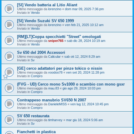
[SI] Vendo batteria al Litio Aliant
Ultimo messaggio da
lorenzino
«
dom mar 09, 2025 7:36 pm
Inviato in
Vendo
[SI] Vendo Suzuki SV 650 1999
Ultimo messaggio da
lorenzino
«
ven feb 21, 2025 10:12 am
Inviato in
Vendo
[RM][LT]Coppa specchietti "Street" omologati
Ultimo messaggio da
sniper765
«
sab dic 28, 2024 10:19 am
Inviato in
Vendo
Sv 650 del 2004 Accessori
Ultimo messaggio da
Calicular
«
sab ott 12, 2024 8:29 am
Inviato in
Sv
[GE] cerco adattatori per pinze tokico o nissin
Ultimo messaggio da
voodoo78
«
ven set 20, 2024 11:28 pm
Inviato in
Compro
(FVG - UD) Cerco mono Sv1000 o scambio con mono gsxr
Ultimo messaggio da
mau.83
«
gio ago 29, 2024 10:03 pm
Inviato in
Compro
Contrappeso manubrio SV650 N 2007
Ultimo messaggio da
DanieleMISS
«
ven lug 12, 2024 10:45 pm
Inviato in
Compro
SV 650 restaurata
Ultimo messaggio da
timharvey
«
mar giu 18, 2024 5:06 am
Inviato in
Sv
Fianchetti in plastica