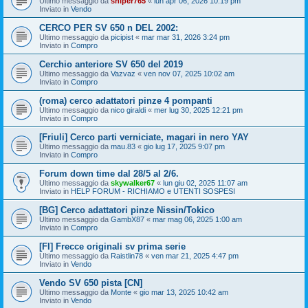
Ultimo messaggio da
sniper765
«
lun apr 06, 2026 10:19 pm
Inviato in
Vendo
CERCO PER SV 650 n DEL 2002:
Ultimo messaggio da
picipist
«
mar mar 31, 2026 3:24 pm
Inviato in
Compro
Cerchio anteriore SV 650 del 2019
Ultimo messaggio da
Vazvaz
«
ven nov 07, 2025 10:02 am
Inviato in
Compro
(roma) cerco adattatori pinze 4 pompanti
Ultimo messaggio da
nico giraldi
«
mer lug 30, 2025 12:21 pm
Inviato in
Compro
[Friuli] Cerco parti verniciate, magari in nero YAY
Ultimo messaggio da
mau.83
«
gio lug 17, 2025 9:07 pm
Inviato in
Compro
Forum down time dal 28/5 al 2/6.
Ultimo messaggio da
skywalker67
«
lun giu 02, 2025 11:07 am
Inviato in
HELP FORUM - RICHIAMO e UTENTI SOSPESI
[BG] Cerco adattatori pinze Nissin/Tokico
Ultimo messaggio da
GambX87
«
mar mag 06, 2025 1:00 am
Inviato in
Compro
[FI] Frecce originali sv prima serie
Ultimo messaggio da
Raistlin78
«
ven mar 21, 2025 4:47 pm
Inviato in
Vendo
Vendo SV 650 pista [CN]
Ultimo messaggio da
Monte
«
gio mar 13, 2025 10:42 am
Inviato in
Vendo