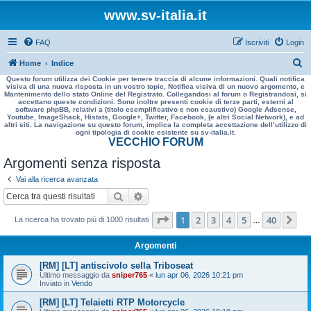
www.sv-italia.it
FAQ
Iscriviti
Login
C
Home
Indice
Questo forum utilizza dei Cookie per tenere traccia di alcune informazioni. Quali notifica
e
visiva di una nuova risposta in un vostro topic, Notifica visiva di un nuovo argomento, e
Mantenimento dello stato Online del Registrato. Collegandosi al forum o Registrandosi, si
r
accettano queste condizioni. Sono inoltre presenti cookie di terze parti, esterni al
software phpBB, relativi a (titolo esemplificativo e non esaustivo) Google Adsense,
c
Youtube, ImageShack, Histats, Google+, Twitter, Facebook, (e altri Social Network), e ad
altri siti. La navigazione su questo forum, implica la completa accettazione dell’utilizzo di
a
ogni tipologia di cookie esistente su sv-italia.it.
VECCHIO FORUM
Argomenti senza risposta
Vai alla ricerca avanzata
Cerca
Ricerca avanzata
Pagina
1
di
40
1
2
3
4
5
40
Pr
La ricerca ha trovato più di 1000 risultati
…
Argomenti
[RM] [LT] antiscivolo sella Triboseat
Ultimo messaggio da
sniper765
«
lun apr 06, 2026 10:21 pm
Inviato in
Vendo
[RM] [LT] Telaietti RTP Motorcycle