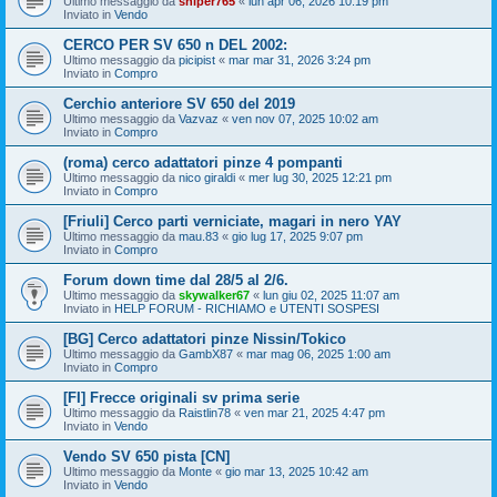
Ultimo messaggio da
sniper765
«
lun apr 06, 2026 10:19 pm
Inviato in
Vendo
CERCO PER SV 650 n DEL 2002:
Ultimo messaggio da
picipist
«
mar mar 31, 2026 3:24 pm
Inviato in
Compro
Cerchio anteriore SV 650 del 2019
Ultimo messaggio da
Vazvaz
«
ven nov 07, 2025 10:02 am
Inviato in
Compro
(roma) cerco adattatori pinze 4 pompanti
Ultimo messaggio da
nico giraldi
«
mer lug 30, 2025 12:21 pm
Inviato in
Compro
[Friuli] Cerco parti verniciate, magari in nero YAY
Ultimo messaggio da
mau.83
«
gio lug 17, 2025 9:07 pm
Inviato in
Compro
Forum down time dal 28/5 al 2/6.
Ultimo messaggio da
skywalker67
«
lun giu 02, 2025 11:07 am
Inviato in
HELP FORUM - RICHIAMO e UTENTI SOSPESI
[BG] Cerco adattatori pinze Nissin/Tokico
Ultimo messaggio da
GambX87
«
mar mag 06, 2025 1:00 am
Inviato in
Compro
[FI] Frecce originali sv prima serie
Ultimo messaggio da
Raistlin78
«
ven mar 21, 2025 4:47 pm
Inviato in
Vendo
Vendo SV 650 pista [CN]
Ultimo messaggio da
Monte
«
gio mar 13, 2025 10:42 am
Inviato in
Vendo