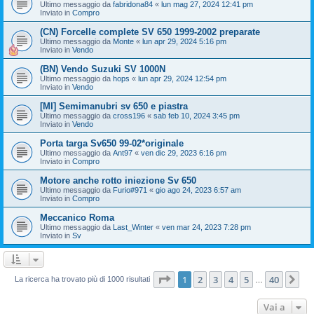
Ultimo messaggio da
fabridona84
«
lun mag 27, 2024 12:41 pm
Inviato in
Compro
(CN) Forcelle complete SV 650 1999-2002 preparate
Ultimo messaggio da
Monte
«
lun apr 29, 2024 5:16 pm
Inviato in
Vendo
(BN) Vendo Suzuki SV 1000N
Ultimo messaggio da
hops
«
lun apr 29, 2024 12:54 pm
Inviato in
Vendo
[MI] Semimanubri sv 650 e piastra
Ultimo messaggio da
cross196
«
sab feb 10, 2024 3:45 pm
Inviato in
Vendo
Porta targa Sv650 99-02*originale
Ultimo messaggio da
Ant97
«
ven dic 29, 2023 6:16 pm
Inviato in
Compro
Motore anche rotto iniezione Sv 650
Ultimo messaggio da
Furio#971
«
gio ago 24, 2023 6:57 am
Inviato in
Compro
Meccanico Roma
Ultimo messaggio da
Last_Winter
«
ven mar 24, 2023 7:28 pm
Inviato in
Sv
Pagina
1
di
40
1
2
3
4
5
40
Pr
La ricerca ha trovato più di 1000 risultati
…
Vai a