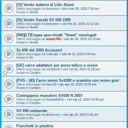
[SI] Vendo batteria al Litio Aliant
Ultimo messaggio da
lorenzino
«
dom mar 09, 2025 7:36 pm
Inviato in
Vendo
[SI] Vendo Suzuki SV 650 1999
Ultimo messaggio da
lorenzino
«
ven feb 21, 2025 10:12 am
Inviato in
Vendo
[RM][LT]Coppa specchietti "Street" omologati
Ultimo messaggio da
sniper765
«
sab dic 28, 2024 10:19 am
Inviato in
Vendo
Sv 650 del 2004 Accessori
Ultimo messaggio da
Calicular
«
sab ott 12, 2024 8:29 am
Inviato in
Sv
[GE] cerco adattatori per pinze tokico o nissin
Ultimo messaggio da
voodoo78
«
ven set 20, 2024 11:28 pm
Inviato in
Compro
(FVG - UD) Cerco mono Sv1000 o scambio con mono gsxr
Ultimo messaggio da
mau.83
«
gio ago 29, 2024 10:03 pm
Inviato in
Compro
Contrappeso manubrio SV650 N 2007
Ultimo messaggio da
DanieleMISS
«
ven lug 12, 2024 10:45 pm
Inviato in
Compro
SV 650 restaurata
Ultimo messaggio da
timharvey
«
mar giu 18, 2024 5:06 am
Inviato in
Sv
Fianchetti in plastica