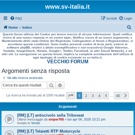
www.sv-italia.it
FAQ
Iscriviti
Login
C
Home
Indice
Questo forum utilizza dei Cookie per tenere traccia di alcune informazioni. Quali notifica
e
visiva di una nuova risposta in un vostro topic, Notifica visiva di un nuovo argomento, e
Mantenimento dello stato Online del Registrato. Collegandosi al forum o Registrandosi, si
r
accettano queste condizioni. Sono inoltre presenti cookie di terze parti, esterni al
software phpBB, relativi a (titolo esemplificativo e non esaustivo) Google Adsense,
c
Youtube, ImageShack, Histats, Google+, Twitter, Facebook, (e altri Social Network), e ad
altri siti. La navigazione su questo forum, implica la completa accettazione dell’utilizzo di
a
ogni tipologia di cookie esistente su sv-italia.it.
VECCHIO FORUM
Argomenti senza risposta
Vai alla ricerca avanzata
Cerca
Ricerca avanzata
Pagina
1
di
40
1
2
3
4
5
40
Pr
La ricerca ha trovato più di 1000 risultati
…
Argomenti
[RM] [LT] antiscivolo sella Triboseat
Ultimo messaggio da
sniper765
«
lun apr 06, 2026 10:21 pm
Inviato in
Vendo
[RM] [LT] Telaietti RTP Motorcycle