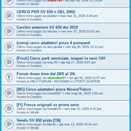
Ultimo messaggio da
sniper765
«
lun apr 06, 2026 10:19 pm
Inviato in
Vendo
CERCO PER SV 650 n DEL 2002:
Ultimo messaggio da
picipist
«
mar mar 31, 2026 3:24 pm
Inviato in
Compro
Cerchio anteriore SV 650 del 2019
Ultimo messaggio da
Vazvaz
«
ven nov 07, 2025 10:02 am
Inviato in
Compro
(roma) cerco adattatori pinze 4 pompanti
Ultimo messaggio da
nico giraldi
«
mer lug 30, 2025 12:21 pm
Inviato in
Compro
[Friuli] Cerco parti verniciate, magari in nero YAY
Ultimo messaggio da
mau.83
«
gio lug 17, 2025 9:07 pm
Inviato in
Compro
Forum down time dal 28/5 al 2/6.
Ultimo messaggio da
skywalker67
«
lun giu 02, 2025 11:07 am
Inviato in
HELP FORUM - RICHIAMO e UTENTI SOSPESI
[BG] Cerco adattatori pinze Nissin/Tokico
Ultimo messaggio da
GambX87
«
mar mag 06, 2025 1:00 am
Inviato in
Compro
[FI] Frecce originali sv prima serie
Ultimo messaggio da
Raistlin78
«
ven mar 21, 2025 4:47 pm
Inviato in
Vendo
Vendo SV 650 pista [CN]
Ultimo messaggio da
Monte
«
gio mar 13, 2025 10:42 am
Inviato in
Vendo