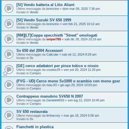
[SI] Vendo batteria al Litio Aliant
Ultimo messaggio da
lorenzino
«
dom mar 09, 2025 7:36 pm
Inviato in
Vendo
[SI] Vendo Suzuki SV 650 1999
Ultimo messaggio da
lorenzino
«
ven feb 21, 2025 10:12 am
Inviato in
Vendo
[RM][LT]Coppa specchietti "Street" omologati
Ultimo messaggio da
sniper765
«
sab dic 28, 2024 10:19 am
Inviato in
Vendo
Sv 650 del 2004 Accessori
Ultimo messaggio da
Calicular
«
sab ott 12, 2024 8:29 am
Inviato in
Sv
[GE] cerco adattatori per pinze tokico o nissin
Ultimo messaggio da
voodoo78
«
ven set 20, 2024 11:28 pm
Inviato in
Compro
(FVG - UD) Cerco mono Sv1000 o scambio con mono gsxr
Ultimo messaggio da
mau.83
«
gio ago 29, 2024 10:03 pm
Inviato in
Compro
Contrappeso manubrio SV650 N 2007
Ultimo messaggio da
DanieleMISS
«
ven lug 12, 2024 10:45 pm
Inviato in
Compro
SV 650 restaurata
Ultimo messaggio da
timharvey
«
mar giu 18, 2024 5:06 am
Inviato in
Sv
Fianchetti in plastica