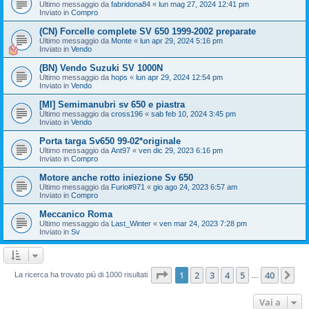
Ultimo messaggio da
fabridona84
«
lun mag 27, 2024 12:41 pm
Inviato in
Compro
(CN) Forcelle complete SV 650 1999-2002 preparate
Ultimo messaggio da
Monte
«
lun apr 29, 2024 5:16 pm
Inviato in
Vendo
(BN) Vendo Suzuki SV 1000N
Ultimo messaggio da
hops
«
lun apr 29, 2024 12:54 pm
Inviato in
Vendo
[MI] Semimanubri sv 650 e piastra
Ultimo messaggio da
cross196
«
sab feb 10, 2024 3:45 pm
Inviato in
Vendo
Porta targa Sv650 99-02*originale
Ultimo messaggio da
Ant97
«
ven dic 29, 2023 6:16 pm
Inviato in
Compro
Motore anche rotto iniezione Sv 650
Ultimo messaggio da
Furio#971
«
gio ago 24, 2023 6:57 am
Inviato in
Compro
Meccanico Roma
Ultimo messaggio da
Last_Winter
«
ven mar 24, 2023 7:28 pm
Inviato in
Sv
Pagina
1
di
40
1
2
3
4
5
40
Pr
La ricerca ha trovato più di 1000 risultati
…
Vai a