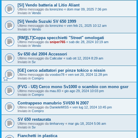
[SI] Vendo batteria al Litio Aliant
Ultimo messaggio da
lorenzino
«
dom mar 09, 2025 7:36 pm
Inviato in
Vendo
[SI] Vendo Suzuki SV 650 1999
Ultimo messaggio da
lorenzino
«
ven feb 21, 2025 10:12 am
Inviato in
Vendo
[RM][LT]Coppa specchietti "Street" omologati
Ultimo messaggio da
sniper765
«
sab dic 28, 2024 10:19 am
Inviato in
Vendo
Sv 650 del 2004 Accessori
Ultimo messaggio da
Calicular
«
sab ott 12, 2024 8:29 am
Inviato in
Sv
[GE] cerco adattatori per pinze tokico o nissin
Ultimo messaggio da
voodoo78
«
ven set 20, 2024 11:28 pm
Inviato in
Compro
(FVG - UD) Cerco mono Sv1000 o scambio con mono gsxr
Ultimo messaggio da
mau.83
«
gio ago 29, 2024 10:03 pm
Inviato in
Compro
Contrappeso manubrio SV650 N 2007
Ultimo messaggio da
DanieleMISS
«
ven lug 12, 2024 10:45 pm
Inviato in
Compro
SV 650 restaurata
Ultimo messaggio da
timharvey
«
mar giu 18, 2024 5:06 am
Inviato in
Sv
Fianchetti in plastica