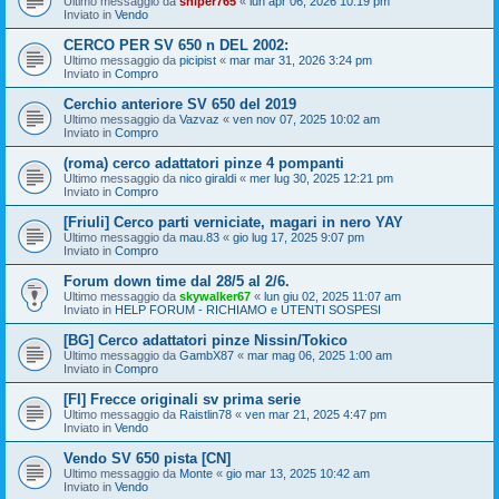
Ultimo messaggio da
sniper765
«
lun apr 06, 2026 10:19 pm
Inviato in
Vendo
CERCO PER SV 650 n DEL 2002:
Ultimo messaggio da
picipist
«
mar mar 31, 2026 3:24 pm
Inviato in
Compro
Cerchio anteriore SV 650 del 2019
Ultimo messaggio da
Vazvaz
«
ven nov 07, 2025 10:02 am
Inviato in
Compro
(roma) cerco adattatori pinze 4 pompanti
Ultimo messaggio da
nico giraldi
«
mer lug 30, 2025 12:21 pm
Inviato in
Compro
[Friuli] Cerco parti verniciate, magari in nero YAY
Ultimo messaggio da
mau.83
«
gio lug 17, 2025 9:07 pm
Inviato in
Compro
Forum down time dal 28/5 al 2/6.
Ultimo messaggio da
skywalker67
«
lun giu 02, 2025 11:07 am
Inviato in
HELP FORUM - RICHIAMO e UTENTI SOSPESI
[BG] Cerco adattatori pinze Nissin/Tokico
Ultimo messaggio da
GambX87
«
mar mag 06, 2025 1:00 am
Inviato in
Compro
[FI] Frecce originali sv prima serie
Ultimo messaggio da
Raistlin78
«
ven mar 21, 2025 4:47 pm
Inviato in
Vendo
Vendo SV 650 pista [CN]
Ultimo messaggio da
Monte
«
gio mar 13, 2025 10:42 am
Inviato in
Vendo