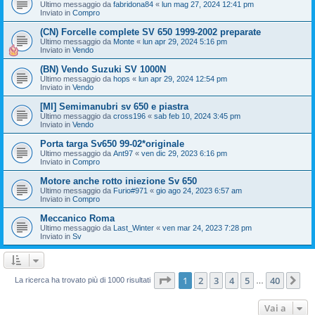
Ultimo messaggio da
fabridona84
«
lun mag 27, 2024 12:41 pm
Inviato in
Compro
(CN) Forcelle complete SV 650 1999-2002 preparate
Ultimo messaggio da
Monte
«
lun apr 29, 2024 5:16 pm
Inviato in
Vendo
(BN) Vendo Suzuki SV 1000N
Ultimo messaggio da
hops
«
lun apr 29, 2024 12:54 pm
Inviato in
Vendo
[MI] Semimanubri sv 650 e piastra
Ultimo messaggio da
cross196
«
sab feb 10, 2024 3:45 pm
Inviato in
Vendo
Porta targa Sv650 99-02*originale
Ultimo messaggio da
Ant97
«
ven dic 29, 2023 6:16 pm
Inviato in
Compro
Motore anche rotto iniezione Sv 650
Ultimo messaggio da
Furio#971
«
gio ago 24, 2023 6:57 am
Inviato in
Compro
Meccanico Roma
Ultimo messaggio da
Last_Winter
«
ven mar 24, 2023 7:28 pm
Inviato in
Sv
Pagina
1
di
40
1
2
3
4
5
40
Pr
La ricerca ha trovato più di 1000 risultati
…
Vai a