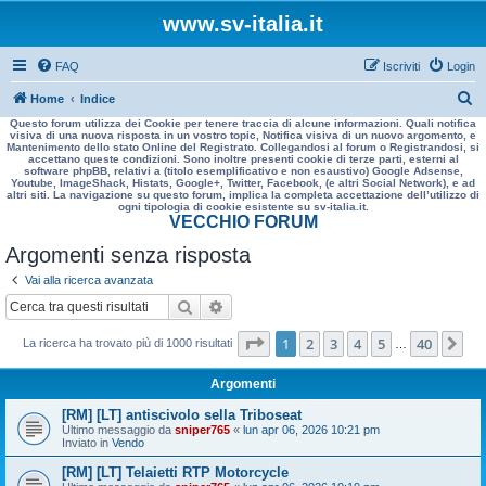
www.sv-italia.it
FAQ
Iscriviti
Login
C
Home
Indice
Questo forum utilizza dei Cookie per tenere traccia di alcune informazioni. Quali notifica
e
visiva di una nuova risposta in un vostro topic, Notifica visiva di un nuovo argomento, e
Mantenimento dello stato Online del Registrato. Collegandosi al forum o Registrandosi, si
r
accettano queste condizioni. Sono inoltre presenti cookie di terze parti, esterni al
software phpBB, relativi a (titolo esemplificativo e non esaustivo) Google Adsense,
c
Youtube, ImageShack, Histats, Google+, Twitter, Facebook, (e altri Social Network), e ad
altri siti. La navigazione su questo forum, implica la completa accettazione dell’utilizzo di
a
ogni tipologia di cookie esistente su sv-italia.it.
VECCHIO FORUM
Argomenti senza risposta
Vai alla ricerca avanzata
Cerca
Ricerca avanzata
Pagina
1
di
40
1
2
3
4
5
40
Pr
La ricerca ha trovato più di 1000 risultati
…
Argomenti
[RM] [LT] antiscivolo sella Triboseat
Ultimo messaggio da
sniper765
«
lun apr 06, 2026 10:21 pm
Inviato in
Vendo
[RM] [LT] Telaietti RTP Motorcycle