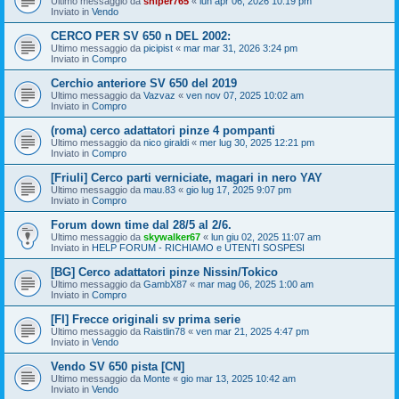
Ultimo messaggio da
sniper765
«
lun apr 06, 2026 10:19 pm
Inviato in
Vendo
CERCO PER SV 650 n DEL 2002:
Ultimo messaggio da
picipist
«
mar mar 31, 2026 3:24 pm
Inviato in
Compro
Cerchio anteriore SV 650 del 2019
Ultimo messaggio da
Vazvaz
«
ven nov 07, 2025 10:02 am
Inviato in
Compro
(roma) cerco adattatori pinze 4 pompanti
Ultimo messaggio da
nico giraldi
«
mer lug 30, 2025 12:21 pm
Inviato in
Compro
[Friuli] Cerco parti verniciate, magari in nero YAY
Ultimo messaggio da
mau.83
«
gio lug 17, 2025 9:07 pm
Inviato in
Compro
Forum down time dal 28/5 al 2/6.
Ultimo messaggio da
skywalker67
«
lun giu 02, 2025 11:07 am
Inviato in
HELP FORUM - RICHIAMO e UTENTI SOSPESI
[BG] Cerco adattatori pinze Nissin/Tokico
Ultimo messaggio da
GambX87
«
mar mag 06, 2025 1:00 am
Inviato in
Compro
[FI] Frecce originali sv prima serie
Ultimo messaggio da
Raistlin78
«
ven mar 21, 2025 4:47 pm
Inviato in
Vendo
Vendo SV 650 pista [CN]
Ultimo messaggio da
Monte
«
gio mar 13, 2025 10:42 am
Inviato in
Vendo