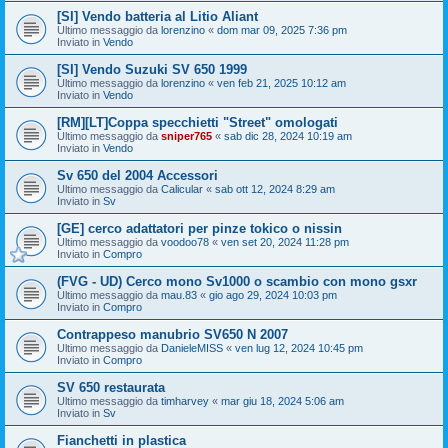
[SI] Vendo batteria al Litio Aliant
Ultimo messaggio da
lorenzino
«
dom mar 09, 2025 7:36 pm
Inviato in
Vendo
[SI] Vendo Suzuki SV 650 1999
Ultimo messaggio da
lorenzino
«
ven feb 21, 2025 10:12 am
Inviato in
Vendo
[RM][LT]Coppa specchietti "Street" omologati
Ultimo messaggio da
sniper765
«
sab dic 28, 2024 10:19 am
Inviato in
Vendo
Sv 650 del 2004 Accessori
Ultimo messaggio da
Calicular
«
sab ott 12, 2024 8:29 am
Inviato in
Sv
[GE] cerco adattatori per pinze tokico o nissin
Ultimo messaggio da
voodoo78
«
ven set 20, 2024 11:28 pm
Inviato in
Compro
(FVG - UD) Cerco mono Sv1000 o scambio con mono gsxr
Ultimo messaggio da
mau.83
«
gio ago 29, 2024 10:03 pm
Inviato in
Compro
Contrappeso manubrio SV650 N 2007
Ultimo messaggio da
DanieleMISS
«
ven lug 12, 2024 10:45 pm
Inviato in
Compro
SV 650 restaurata
Ultimo messaggio da
timharvey
«
mar giu 18, 2024 5:06 am
Inviato in
Sv
Fianchetti in plastica