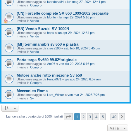
Ultimo messaggio da
fabridona84
«
lun mag 27, 2024 12:41 pm
Inviato in
Compro
(CN) Forcelle complete SV 650 1999-2002 preparate
Ultimo messaggio da
Monte
«
lun apr 29, 2024 5:16 pm
Inviato in
Vendo
(BN) Vendo Suzuki SV 1000N
Ultimo messaggio da
hops
«
lun apr 29, 2024 12:54 pm
Inviato in
Vendo
[MI] Semimanubri sv 650 e piastra
Ultimo messaggio da
cross196
«
sab feb 10, 2024 3:45 pm
Inviato in
Vendo
Porta targa Sv650 99-02*originale
Ultimo messaggio da
Ant97
«
ven dic 29, 2023 6:16 pm
Inviato in
Compro
Motore anche rotto iniezione Sv 650
Ultimo messaggio da
Furio#971
«
gio ago 24, 2023 6:57 am
Inviato in
Compro
Meccanico Roma
Ultimo messaggio da
Last_Winter
«
ven mar 24, 2023 7:28 pm
Inviato in
Sv
Pagina
1
di
40
1
2
3
4
5
40
Pr
La ricerca ha trovato più di 1000 risultati
…
Vai a