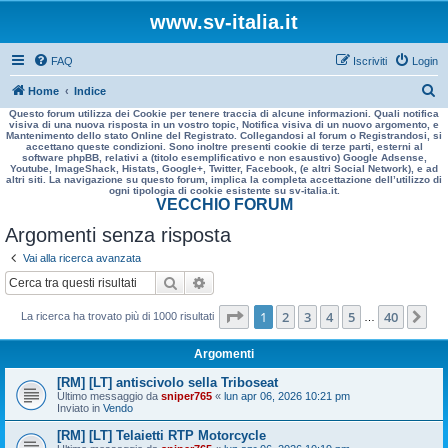
www.sv-italia.it
FAQ
Iscriviti
Login
C
Home
Indice
Questo forum utilizza dei Cookie per tenere traccia di alcune informazioni. Quali notifica
e
visiva di una nuova risposta in un vostro topic, Notifica visiva di un nuovo argomento, e
Mantenimento dello stato Online del Registrato. Collegandosi al forum o Registrandosi, si
r
accettano queste condizioni. Sono inoltre presenti cookie di terze parti, esterni al
software phpBB, relativi a (titolo esemplificativo e non esaustivo) Google Adsense,
c
Youtube, ImageShack, Histats, Google+, Twitter, Facebook, (e altri Social Network), e ad
altri siti. La navigazione su questo forum, implica la completa accettazione dell’utilizzo di
a
ogni tipologia di cookie esistente su sv-italia.it.
VECCHIO FORUM
Argomenti senza risposta
Vai alla ricerca avanzata
Cerca
Ricerca avanzata
Pagina
1
di
40
1
2
3
4
5
40
Pr
La ricerca ha trovato più di 1000 risultati
…
Argomenti
[RM] [LT] antiscivolo sella Triboseat
Ultimo messaggio da
sniper765
«
lun apr 06, 2026 10:21 pm
Inviato in
Vendo
[RM] [LT] Telaietti RTP Motorcycle