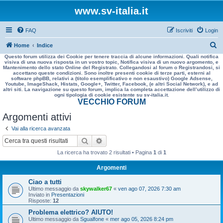
www.sv-italia.it
FAQ
Iscriviti
Login
C
Home
Indice
Questo forum utilizza dei Cookie per tenere traccia di alcune informazioni. Quali notifica
e
visiva di una nuova risposta in un vostro topic, Notifica visiva di un nuovo argomento, e
Mantenimento dello stato Online del Registrato. Collegandosi al forum o Registrandosi, si
r
accettano queste condizioni. Sono inoltre presenti cookie di terze parti, esterni al
software phpBB, relativi a (titolo esemplificativo e non esaustivo) Google Adsense,
c
Youtube, ImageShack, Histats, Google+, Twitter, Facebook, (e altri Social Network), e ad
altri siti. La navigazione su questo forum, implica la completa accettazione dell’utilizzo di
a
ogni tipologia di cookie esistente su sv-italia.it.
VECCHIO FORUM
Argomenti attivi
Vai alla ricerca avanzata
Cerca
Ricerca avanzata
La ricerca ha trovato 2 risultati • Pagina
1
di
1
Argomenti
Ciao a tutti
Ultimo messaggio da
skywalker67
«
ven ago 07, 2026 7:30 am
Inviato in
Presentazioni
Risposte:
12
Problema elettrico? AIUTO!
Ultimo messaggio da
Sgualfone
«
mer ago 05, 2026 8:24 pm