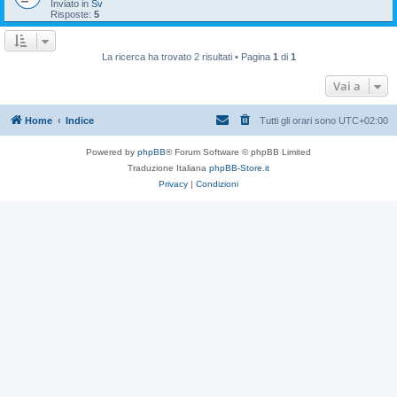
Inviato in
Sv
Risposte:
5
La ricerca ha trovato 2 risultati • Pagina
1
di
1
Vai a
Home
Indice
Tutti gli orari sono
UTC+02:00
Powered by
phpBB
® Forum Software © phpBB Limited
Traduzione Italiana
phpBB-Store.it
Privacy
|
Condizioni