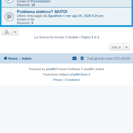
Inviato in
Presentazioni
Risposte:
10
Problema elettrico? AIUTO!
Ultimo messaggio da
Sgualfone
«
mer ago 05, 2026 8:24 pm
Inviato in
Sv
Risposte:
5
La ricerca ha trovato 3 risultati • Pagina
1
di
1
Vai a
Home
Indice
Tutti gli orari sono
UTC+02:00
Powered by
phpBB
® Forum Software © phpBB Limited
Traduzione Italiana
phpBB-Store.it
Privacy
|
Condizioni