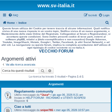
www.sv-italia.it
FAQ
Iscriviti
Login
C
Home
Indice
Questo forum utilizza dei Cookie per tenere traccia di alcune informazioni. Quali notifica
e
visiva di una nuova risposta in un vostro topic, Notifica visiva di un nuovo argomento, e
Mantenimento dello stato Online del Registrato. Collegandosi al forum o Registrandosi, si
r
accettano queste condizioni. Sono inoltre presenti cookie di terze parti, esterni al
software phpBB, relativi a (titolo esemplificativo e non esaustivo) Google Adsense,
c
Youtube, ImageShack, Histats, Google+, Twitter, Facebook, (e altri Social Network), e ad
altri siti. La navigazione su questo forum, implica la completa accettazione dell’utilizzo di
a
ogni tipologia di cookie esistente su sv-italia.it.
VECCHIO FORUM
Argomenti attivi
Vai alla ricerca avanzata
Cerca
Ricerca avanzata
La ricerca ha trovato 3 risultati • Pagina
1
di
1
Argomenti
Regolamento community
Ultimo messaggio da
^Juza^
«
gio ago 06, 2026 8:21 am
Inviato in
HELP FORUM - RICHIAMO e UTENTI SOSPESI
Risposte:
6
Ciao a tutti
Ultimo messaggio da
sniper765
«
mer ago 05, 2026 10:57 pm