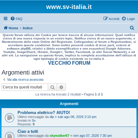
www.sv-italia.it
FAQ
Iscriviti
Login
C
Home
Indice
Questo forum utilizza dei Cookie per tenere traccia di alcune informazioni. Quali notifica
e
visiva di una nuova risposta in un vostro topic, Notifica visiva di un nuovo argomento, e
Mantenimento dello stato Online del Registrato. Collegandosi al forum o Registrandosi, si
r
accettano queste condizioni. Sono inoltre presenti cookie di terze parti, esterni al
software phpBB, relativi a (titolo esemplificativo e non esaustivo) Google Adsense,
c
Youtube, ImageShack, Histats, Google+, Twitter, Facebook, (e altri Social Network), e ad
altri siti. La navigazione su questo forum, implica la completa accettazione dell’utilizzo di
a
ogni tipologia di cookie esistente su sv-italia.it.
VECCHIO FORUM
Argomenti attivi
Vai alla ricerca avanzata
Cerca
Ricerca avanzata
La ricerca ha trovato 2 risultati • Pagina
1
di
1
Argomenti
Problema elettrico? AIUTO!
Ultimo messaggio da
dip
«
sab ago 08, 2026 3:10 pm
Inviato in
Sv
Risposte:
9
Ciao a tutti
Ultimo messaggio da
skywalker67
«
ven ago 07, 2026 7:30 am