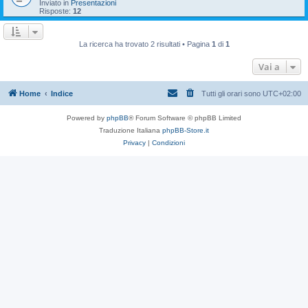
Inviato in
Presentazioni
Risposte:
12
La ricerca ha trovato 2 risultati • Pagina
1
di
1
Vai a
Home
Indice
Tutti gli orari sono
UTC+02:00
Powered by
phpBB
® Forum Software © phpBB Limited
Traduzione Italiana
phpBB-Store.it
Privacy
|
Condizioni