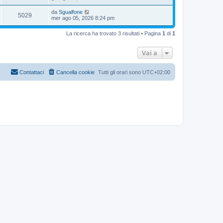
da
Sgualfone
5029
mer ago 05, 2026 8:24 pm
La ricerca ha trovato 3 risultati • Pagina
1
di
1
Vai a
Contattaci
Cancella cookie
Tutti gli orari sono
UTC+02:00