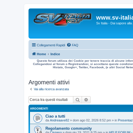
www.sv-italia
Sv Italia - Dai sapore all
Collegamenti Rapidi
FAQ
Home
Indice
Questo forum utilizza dei Cookie per tenere traccia di alcune infor
Collegandosi al forum o Registrandosi, si accettano queste condizioni
Histats, Google+, Twitter, Facebook, (e altri Social Netwo
Argomenti attivi
Vai alla ricerca avanzata
Cerca
Ricerca avanzata
ARGOMENTI
Ciao a tutti
da
Andreaave82
» dom ago 02, 2026 8:52 pm » in
Presentazi
Regolamento community
da
Cisgaso
» dom giu 19, 2011 9:25 pm » in
HELP FORUM -