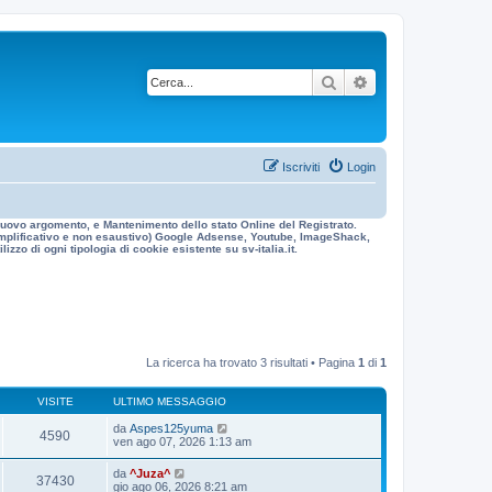
Cerca
Ricerca avanzata
Iscriviti
Login
n nuovo argomento, e Mantenimento dello stato Online del Registrato.
 esemplificativo e non esaustivo) Google Adsense, Youtube, ImageShack,
izzo di ogni tipologia di cookie esistente su sv-italia.it.
La ricerca ha trovato 3 risultati • Pagina
1
di
1
VISITE
ULTIMO MESSAGGIO
da
Aspes125yuma
4590
ven ago 07, 2026 1:13 am
da
^Juza^
37430
gio ago 06, 2026 8:21 am