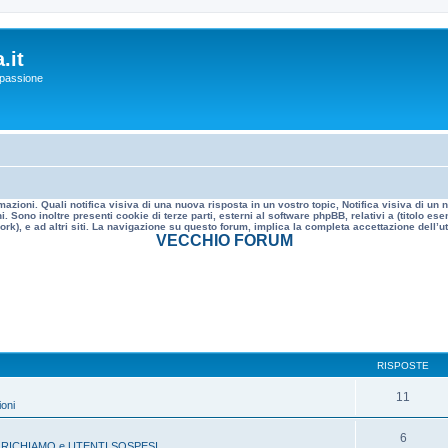
.it
a passione
mazioni. Quali notifica visiva di una nuova risposta in un vostro topic, Notifica visiva di u
. Sono inoltre presenti cookie di terze parti, esterni al software phpBB, relativi a (titolo
rk), e ad altri siti. La navigazione su questo forum, implica la completa accettazione dell’util
VECCHIO FORUM
RISPOSTE
11
oni
6
 RICHIAMO e UTENTI SOSPESI