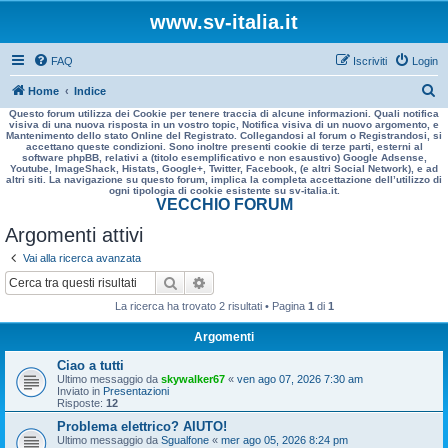
www.sv-italia.it
FAQ
Iscriviti
Login
C
Home
Indice
Questo forum utilizza dei Cookie per tenere traccia di alcune informazioni. Quali notifica
e
visiva di una nuova risposta in un vostro topic, Notifica visiva di un nuovo argomento, e
Mantenimento dello stato Online del Registrato. Collegandosi al forum o Registrandosi, si
r
accettano queste condizioni. Sono inoltre presenti cookie di terze parti, esterni al
software phpBB, relativi a (titolo esemplificativo e non esaustivo) Google Adsense,
c
Youtube, ImageShack, Histats, Google+, Twitter, Facebook, (e altri Social Network), e ad
altri siti. La navigazione su questo forum, implica la completa accettazione dell’utilizzo di
a
ogni tipologia di cookie esistente su sv-italia.it.
VECCHIO FORUM
Argomenti attivi
Vai alla ricerca avanzata
Cerca
Ricerca avanzata
La ricerca ha trovato 2 risultati • Pagina
1
di
1
Argomenti
Ciao a tutti
Ultimo messaggio da
skywalker67
«
ven ago 07, 2026 7:30 am
Inviato in
Presentazioni
Risposte:
12
Problema elettrico? AIUTO!
Ultimo messaggio da
Sgualfone
«
mer ago 05, 2026 8:24 pm