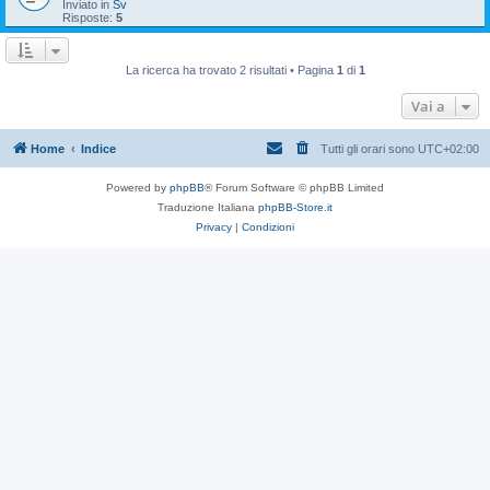
Inviato in
Sv
Risposte:
5
La ricerca ha trovato 2 risultati • Pagina
1
di
1
Vai a
Home
Indice
Tutti gli orari sono
UTC+02:00
Powered by
phpBB
® Forum Software © phpBB Limited
Traduzione Italiana
phpBB-Store.it
Privacy
|
Condizioni