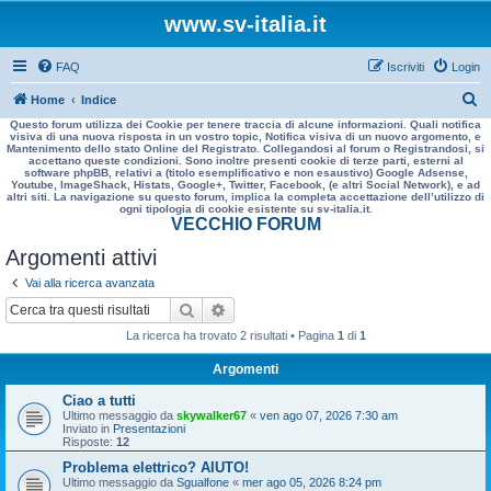
www.sv-italia.it
FAQ
Iscriviti
Login
C
Home
Indice
Questo forum utilizza dei Cookie per tenere traccia di alcune informazioni. Quali notifica
e
visiva di una nuova risposta in un vostro topic, Notifica visiva di un nuovo argomento, e
Mantenimento dello stato Online del Registrato. Collegandosi al forum o Registrandosi, si
r
accettano queste condizioni. Sono inoltre presenti cookie di terze parti, esterni al
software phpBB, relativi a (titolo esemplificativo e non esaustivo) Google Adsense,
c
Youtube, ImageShack, Histats, Google+, Twitter, Facebook, (e altri Social Network), e ad
altri siti. La navigazione su questo forum, implica la completa accettazione dell’utilizzo di
a
ogni tipologia di cookie esistente su sv-italia.it.
VECCHIO FORUM
Argomenti attivi
Vai alla ricerca avanzata
Cerca
Ricerca avanzata
La ricerca ha trovato 2 risultati • Pagina
1
di
1
Argomenti
Ciao a tutti
Ultimo messaggio da
skywalker67
«
ven ago 07, 2026 7:30 am
Inviato in
Presentazioni
Risposte:
12
Problema elettrico? AIUTO!
Ultimo messaggio da
Sgualfone
«
mer ago 05, 2026 8:24 pm