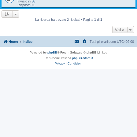
Inviato in
Sv
Risposte:
5
La ricerca ha trovato 2 risultati • Pagina
1
di
1
Vai a
Home
Indice
Tutti gli orari sono
UTC+02:00
Powered by
phpBB
® Forum Software © phpBB Limited
Traduzione Italiana
phpBB-Store.it
Privacy
|
Condizioni