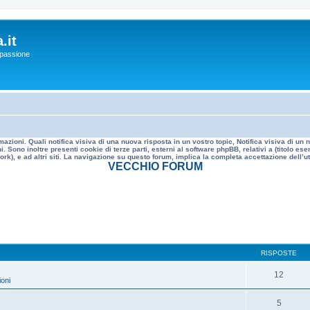
.it
a passione
mazioni. Quali notifica visiva di una nuova risposta in un vostro topic, Notifica visiva di u
. Sono inoltre presenti cookie di terze parti, esterni al software phpBB, relativi a (titolo
rk), e ad altri siti. La navigazione su questo forum, implica la completa accettazione dell’util
VECCHIO FORUM
RISPOSTE
12
oni
5