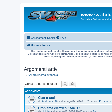
www.sv-italia
Sv Italia - Dai sapore all
Collegamenti Rapidi
FAQ
Home
Indice
Questo forum utilizza dei Cookie per tenere traccia di alcune infor
Collegandosi al forum o Registrandosi, si accettano queste condizioni
Histats, Google+, Twitter, Facebook, (e altri Social Netwo
Argomenti attivi
Vai alla ricerca avanzata
Cerca
Ricerca avanzata
ARGOMENTI
Ciao a tutti
da
Andreaave82
» dom ago 02, 2026 8:52 pm » in
Presentazi
Problema elettrico? AIUTO!
da
picipist
» dom ago 02, 2026 10:00 am » in
Sv