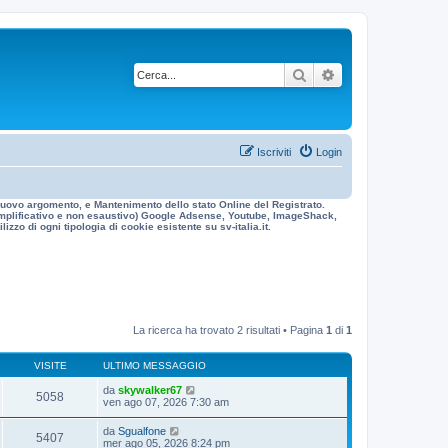
Cerca
Ricerca avanzata
Iscriviti
Login
n nuovo argomento, e Mantenimento dello stato Online del Registrato.
 esemplificativo e non esaustivo) Google Adsense, Youtube, ImageShack,
izzo di ogni tipologia di cookie esistente su sv-italia.it.
La ricerca ha trovato 2 risultati • Pagina
1
di
1
VISITE
ULTIMO MESSAGGIO
da
skywalker67
5058
ven ago 07, 2026 7:30 am
da
Sgualfone
5407
mer ago 05, 2026 8:24 pm