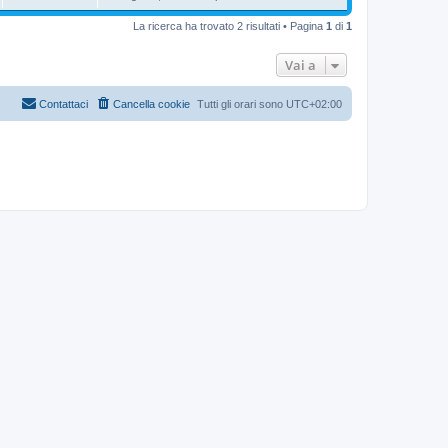
La ricerca ha trovato 2 risultati • Pagina
1
di
1
Vai a
Contattaci
Cancella cookie
Tutti gli orari sono
UTC+02:00