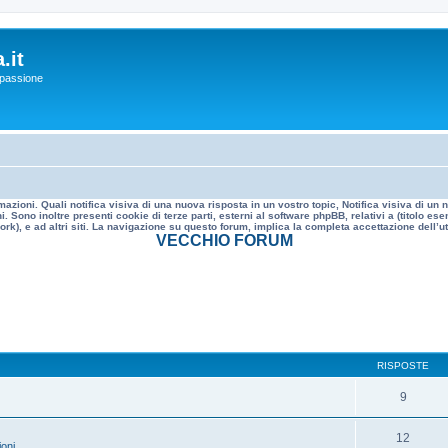
.it
a passione
mazioni. Quali notifica visiva di una nuova risposta in un vostro topic, Notifica visiva di u
. Sono inoltre presenti cookie di terze parti, esterni al software phpBB, relativi a (titolo
rk), e ad altri siti. La navigazione su questo forum, implica la completa accettazione dell’util
VECCHIO FORUM
RISPOSTE
9
12
oni