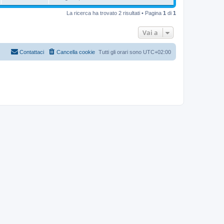
La ricerca ha trovato 2 risultati • Pagina
1
di
1
Vai a
Contattaci
Cancella cookie
Tutti gli orari sono
UTC+02:00