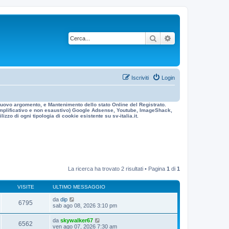
Cerca
Ricerca avanzata
Iscriviti
Login
n nuovo argomento, e Mantenimento dello stato Online del Registrato.
 esemplificativo e non esaustivo) Google Adsense, Youtube, ImageShack,
izzo di ogni tipologia di cookie esistente su sv-italia.it.
La ricerca ha trovato 2 risultati • Pagina
1
di
1
VISITE
ULTIMO MESSAGGIO
da
dip
6795
sab ago 08, 2026 3:10 pm
da
skywalker67
6562
ven ago 07, 2026 7:30 am