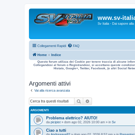
www.sv-italia
Sv Italia - Dai sapore all
Collegamenti Rapidi
FAQ
Home
Indice
Questo forum utilizza dei Cookie per tenere traccia di alcune infor
Collegandosi al forum o Registrandosi, si accettano queste condizioni
Histats, Google+, Twitter, Facebook, (e altri Social Netwo
Argomenti attivi
Vai alla ricerca avanzata
Cerca
Ricerca avanzata
ARGOMENTI
Problema elettrico? AIUTO!
da
picipist
» dom ago 02, 2026 10:00 am » in
Sv
Ciao a tutti
da
Andreaave82
» dom ago 02, 2026 8:52 pm » in
Presentazi