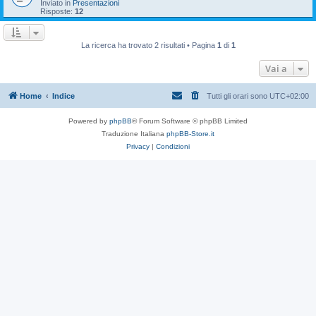
Inviato in
Presentazioni
Risposte:
12
La ricerca ha trovato 2 risultati • Pagina
1
di
1
Vai a
Home
Indice
Tutti gli orari sono
UTC+02:00
Powered by
phpBB
® Forum Software © phpBB Limited
Traduzione Italiana
phpBB-Store.it
Privacy
|
Condizioni