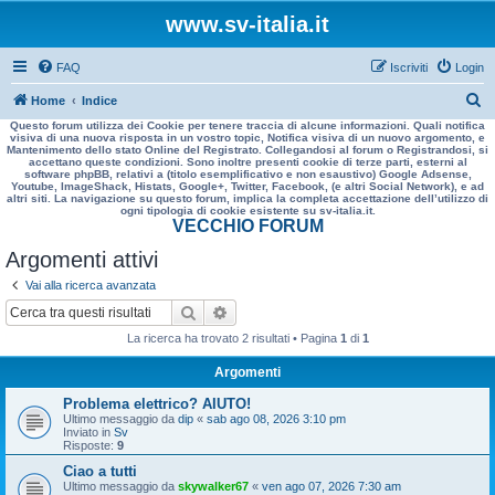
www.sv-italia.it
FAQ
Iscriviti
Login
C
Home
Indice
Questo forum utilizza dei Cookie per tenere traccia di alcune informazioni. Quali notifica
e
visiva di una nuova risposta in un vostro topic, Notifica visiva di un nuovo argomento, e
Mantenimento dello stato Online del Registrato. Collegandosi al forum o Registrandosi, si
r
accettano queste condizioni. Sono inoltre presenti cookie di terze parti, esterni al
software phpBB, relativi a (titolo esemplificativo e non esaustivo) Google Adsense,
c
Youtube, ImageShack, Histats, Google+, Twitter, Facebook, (e altri Social Network), e ad
altri siti. La navigazione su questo forum, implica la completa accettazione dell’utilizzo di
a
ogni tipologia di cookie esistente su sv-italia.it.
VECCHIO FORUM
Argomenti attivi
Vai alla ricerca avanzata
Cerca
Ricerca avanzata
La ricerca ha trovato 2 risultati • Pagina
1
di
1
Argomenti
Problema elettrico? AIUTO!
Ultimo messaggio da
dip
«
sab ago 08, 2026 3:10 pm
Inviato in
Sv
Risposte:
9
Ciao a tutti
Ultimo messaggio da
skywalker67
«
ven ago 07, 2026 7:30 am