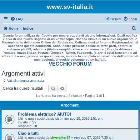
www.sv-italia.it
FAQ
Iscriviti
Login
C
Home
Indice
Questo forum utilizza dei Cookie per tenere traccia di alcune informazioni. Quali notifica
e
visiva di una nuova risposta in un vostro topic, Notifica visiva di un nuovo argomento, e
Mantenimento dello stato Online del Registrato. Collegandosi al forum o Registrandosi, si
r
accettano queste condizioni. Sono inoltre presenti cookie di terze parti, esterni al
software phpBB, relativi a (titolo esemplificativo e non esaustivo) Google Adsense,
c
Youtube, ImageShack, Histats, Google+, Twitter, Facebook, (e altri Social Network), e ad
altri siti. La navigazione su questo forum, implica la completa accettazione dell’utilizzo di
a
ogni tipologia di cookie esistente su sv-italia.it.
VECCHIO FORUM
Argomenti attivi
Vai alla ricerca avanzata
Cerca
Ricerca avanzata
La ricerca ha trovato 2 risultati • Pagina
1
di
1
Argomenti
Problema elettrico? AIUTO!
Ultimo messaggio da
picipist
«
lun ago 10, 2026 1:51 pm
Inviato in
Sv
Risposte:
10
Ciao a tutti
Ultimo messaggio da
skywalker67
«
ven ago 07, 2026 7:30 am