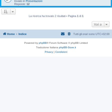
Inviato in
Presentazioni
Risposte:
12
La ricerca ha trovato 2 risultati • Pagina
1
di
1
Vai a
Home
Indice
Tutti gli orari sono
UTC+02:00
Powered by
phpBB
® Forum Software © phpBB Limited
Traduzione Italiana
phpBB-Store.it
Privacy
|
Condizioni