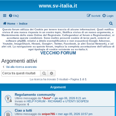
www.sv-italia.it
FAQ
Iscriviti
Login
C
Home
Indice
Questo forum utilizza dei Cookie per tenere traccia di alcune informazioni. Quali notifica
e
visiva di una nuova risposta in un vostro topic, Notifica visiva di un nuovo argomento, e
Mantenimento dello stato Online del Registrato. Collegandosi al forum o Registrandosi, si
r
accettano queste condizioni. Sono inoltre presenti cookie di terze parti, esterni al
software phpBB, relativi a (titolo esemplificativo e non esaustivo) Google Adsense,
c
Youtube, ImageShack, Histats, Google+, Twitter, Facebook, (e altri Social Network), e ad
altri siti. La navigazione su questo forum, implica la completa accettazione dell’utilizzo di
a
ogni tipologia di cookie esistente su sv-italia.it.
VECCHIO FORUM
Argomenti attivi
Vai alla ricerca avanzata
Cerca
Ricerca avanzata
La ricerca ha trovato 3 risultati • Pagina
1
di
1
Argomenti
Regolamento community
Ultimo messaggio da
^Juza^
«
gio ago 06, 2026 8:21 am
Inviato in
HELP FORUM - RICHIAMO e UTENTI SOSPESI
Risposte:
6
Ciao a tutti
Ultimo messaggio da
sniper765
«
mer ago 05, 2026 10:57 pm