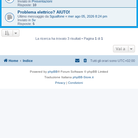
Inviato in
Presentazioni
Risposte:
10
Problema elettrico? AIUTO!
Ultimo messaggio da
Sgualfone
«
mer ago 05, 2026 8:24 pm
Inviato in
Sv
Risposte:
5
La ricerca ha trovato 3 risultati • Pagina
1
di
1
Vai a
Home
Indice
Tutti gli orari sono
UTC+02:00
Powered by
phpBB
® Forum Software © phpBB Limited
Traduzione Italiana
phpBB-Store.it
Privacy
|
Condizioni