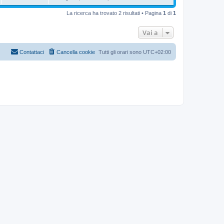
La ricerca ha trovato 2 risultati • Pagina
1
di
1
Vai a
Contattaci
Cancella cookie
Tutti gli orari sono
UTC+02:00