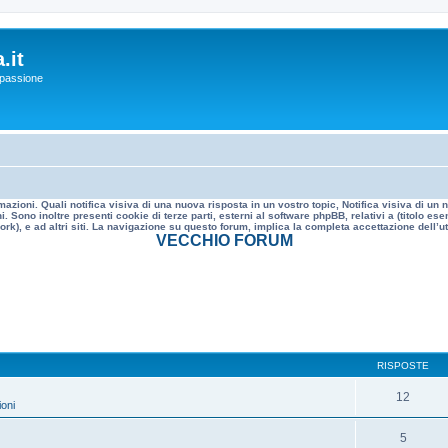
.it
a passione
mazioni. Quali notifica visiva di una nuova risposta in un vostro topic, Notifica visiva di u
. Sono inoltre presenti cookie di terze parti, esterni al software phpBB, relativi a (titolo
rk), e ad altri siti. La navigazione su questo forum, implica la completa accettazione dell’util
VECCHIO FORUM
RISPOSTE
12
oni
5