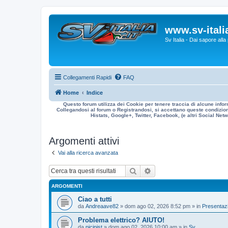
www.sv-italia
Sv Italia - Dai sapore all
Collegamenti Rapidi
FAQ
Home
Indice
Questo forum utilizza dei Cookie per tenere traccia di alcune infor
Collegandosi al forum o Registrandosi, si accettano queste condizioni
Histats, Google+, Twitter, Facebook, (e altri Social Netwo
Argomenti attivi
Vai alla ricerca avanzata
Cerca
Ricerca avanzata
ARGOMENTI
Ciao a tutti
da
Andreaave82
» dom ago 02, 2026 8:52 pm » in
Presentazi
Problema elettrico? AIUTO!
da
picipist
» dom ago 02, 2026 10:00 am » in
Sv