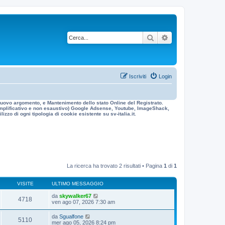
Cerca
Ricerca avanzata
Iscriviti
Login
n nuovo argomento, e Mantenimento dello stato Online del Registrato.
 esemplificativo e non esaustivo) Google Adsense, Youtube, ImageShack,
izzo di ogni tipologia di cookie esistente su sv-italia.it.
La ricerca ha trovato 2 risultati • Pagina
1
di
1
VISITE
ULTIMO MESSAGGIO
da
skywalker67
4718
ven ago 07, 2026 7:30 am
da
Sgualfone
5110
mer ago 05, 2026 8:24 pm