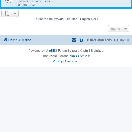
Inviato in
Presentazioni
Risposte:
12
La ricerca ha trovato 2 risultati • Pagina
1
di
1
Vai a
Home
Indice
Tutti gli orari sono
UTC+02:00
Powered by
phpBB
® Forum Software © phpBB Limited
Traduzione Italiana
phpBB-Store.it
Privacy
|
Condizioni