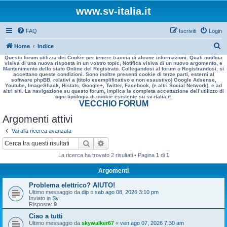
www.sv-italia.it
FAQ
Iscriviti
Login
C
Home
Indice
Questo forum utilizza dei Cookie per tenere traccia di alcune informazioni. Quali notifica
e
visiva di una nuova risposta in un vostro topic, Notifica visiva di un nuovo argomento, e
Mantenimento dello stato Online del Registrato. Collegandosi al forum o Registrandosi, si
r
accettano queste condizioni. Sono inoltre presenti cookie di terze parti, esterni al
software phpBB, relativi a (titolo esemplificativo e non esaustivo) Google Adsense,
c
Youtube, ImageShack, Histats, Google+, Twitter, Facebook, (e altri Social Network), e ad
altri siti. La navigazione su questo forum, implica la completa accettazione dell’utilizzo di
a
ogni tipologia di cookie esistente su sv-italia.it.
VECCHIO FORUM
Argomenti attivi
Vai alla ricerca avanzata
Cerca
Ricerca avanzata
La ricerca ha trovato 2 risultati • Pagina
1
di
1
Argomenti
Problema elettrico? AIUTO!
Ultimo messaggio da
dip
«
sab ago 08, 2026 3:10 pm
Inviato in
Sv
Risposte:
9
Ciao a tutti
Ultimo messaggio da
skywalker67
«
ven ago 07, 2026 7:30 am