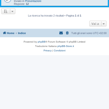
Inviato in
Presentazioni
Risposte:
12
La ricerca ha trovato 2 risultati • Pagina
1
di
1
Vai a
Home
Indice
Tutti gli orari sono
UTC+02:00
Powered by
phpBB
® Forum Software © phpBB Limited
Traduzione Italiana
phpBB-Store.it
Privacy
|
Condizioni