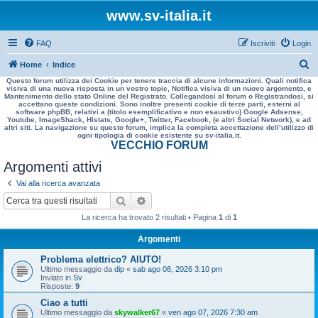
www.sv-italia.it
FAQ
Iscriviti
Login
C
Home
Indice
Questo forum utilizza dei Cookie per tenere traccia di alcune informazioni. Quali notifica
e
visiva di una nuova risposta in un vostro topic, Notifica visiva di un nuovo argomento, e
Mantenimento dello stato Online del Registrato. Collegandosi al forum o Registrandosi, si
r
accettano queste condizioni. Sono inoltre presenti cookie di terze parti, esterni al
software phpBB, relativi a (titolo esemplificativo e non esaustivo) Google Adsense,
c
Youtube, ImageShack, Histats, Google+, Twitter, Facebook, (e altri Social Network), e ad
altri siti. La navigazione su questo forum, implica la completa accettazione dell’utilizzo di
a
ogni tipologia di cookie esistente su sv-italia.it.
VECCHIO FORUM
Argomenti attivi
Vai alla ricerca avanzata
Cerca
Ricerca avanzata
La ricerca ha trovato 2 risultati • Pagina
1
di
1
Argomenti
Problema elettrico? AIUTO!
Ultimo messaggio da
dip
«
sab ago 08, 2026 3:10 pm
Inviato in
Sv
Risposte:
9
Ciao a tutti
Ultimo messaggio da
skywalker67
«
ven ago 07, 2026 7:30 am