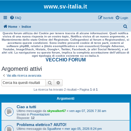
www.sv-italia.it
FAQ
Iscriviti
Login
C
Home
Indice
Questo forum utilizza dei Cookie per tenere traccia di alcune informazioni. Quali notifica
e
visiva di una nuova risposta in un vostro topic, Notifica visiva di un nuovo argomento, e
Mantenimento dello stato Online del Registrato. Collegandosi al forum o Registrandosi, si
r
accettano queste condizioni. Sono inoltre presenti cookie di terze parti, esterni al
software phpBB, relativi a (titolo esemplificativo e non esaustivo) Google Adsense,
c
Youtube, ImageShack, Histats, Google+, Twitter, Facebook, (e altri Social Network), e ad
altri siti. La navigazione su questo forum, implica la completa accettazione dell’utilizzo di
a
ogni tipologia di cookie esistente su sv-italia.it.
VECCHIO FORUM
Argomenti attivi
Vai alla ricerca avanzata
Cerca
Ricerca avanzata
La ricerca ha trovato 2 risultati • Pagina
1
di
1
Argomenti
Ciao a tutti
Ultimo messaggio da
skywalker67
«
ven ago 07, 2026 7:30 am
Inviato in
Presentazioni
Risposte:
12
Problema elettrico? AIUTO!
Ultimo messaggio da
Sgualfone
«
mer ago 05, 2026 8:24 pm