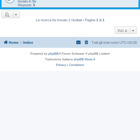
Inviato in
Sv
Risposte:
5
La ricerca ha trovato 2 risultati • Pagina
1
di
1
Vai a
Home
Indice
Tutti gli orari sono
UTC+02:00
Powered by
phpBB
® Forum Software © phpBB Limited
Traduzione Italiana
phpBB-Store.it
Privacy
|
Condizioni