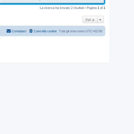
La ricerca ha trovato 2 risultati • Pagina
1
di
1
Vai a
Contattaci
Cancella cookie
Tutti gli orari sono
UTC+02:00