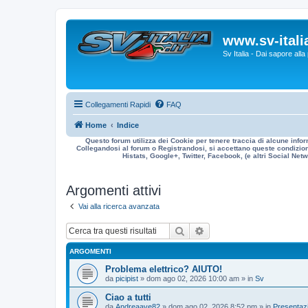
www.sv-italia
Sv Italia - Dai sapore all
Collegamenti Rapidi
FAQ
Home
Indice
Questo forum utilizza dei Cookie per tenere traccia di alcune infor
Collegandosi al forum o Registrandosi, si accettano queste condizioni
Histats, Google+, Twitter, Facebook, (e altri Social Netwo
Argomenti attivi
Vai alla ricerca avanzata
Cerca
Ricerca avanzata
ARGOMENTI
Problema elettrico? AIUTO!
da
picipist
» dom ago 02, 2026 10:00 am » in
Sv
Ciao a tutti
da
Andreaave82
» dom ago 02, 2026 8:52 pm » in
Presentazi