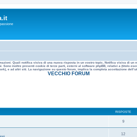
.it
a passione
mazioni. Quali notifica visiva di una nuova risposta in un vostro topic, Notifica visiva di u
. Sono inoltre presenti cookie di terze parti, esterni al software phpBB, relativi a (titolo
rk), e ad altri siti. La navigazione su questo forum, implica la completa accettazione dell’util
VECCHIO FORUM
RISPOSTE
9
12
oni