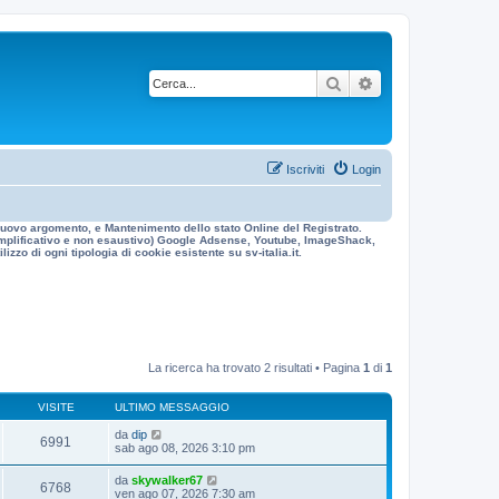
Cerca
Ricerca avanzata
Iscriviti
Login
n nuovo argomento, e Mantenimento dello stato Online del Registrato.
 esemplificativo e non esaustivo) Google Adsense, Youtube, ImageShack,
izzo di ogni tipologia di cookie esistente su sv-italia.it.
La ricerca ha trovato 2 risultati • Pagina
1
di
1
VISITE
ULTIMO MESSAGGIO
da
dip
6991
sab ago 08, 2026 3:10 pm
da
skywalker67
6768
ven ago 07, 2026 7:30 am