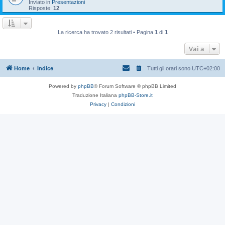
Inviato in
Presentazioni
Risposte:
12
La ricerca ha trovato 2 risultati • Pagina
1
di
1
Vai a
Home
Indice
Tutti gli orari sono
UTC+02:00
Powered by
phpBB
® Forum Software © phpBB Limited
Traduzione Italiana
phpBB-Store.it
Privacy
|
Condizioni