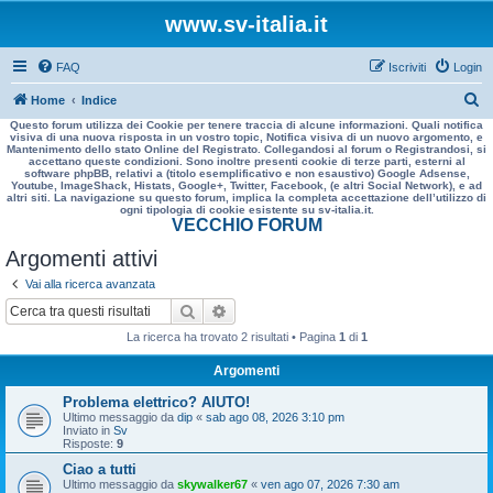
www.sv-italia.it
FAQ
Iscriviti
Login
C
Home
Indice
Questo forum utilizza dei Cookie per tenere traccia di alcune informazioni. Quali notifica
e
visiva di una nuova risposta in un vostro topic, Notifica visiva di un nuovo argomento, e
Mantenimento dello stato Online del Registrato. Collegandosi al forum o Registrandosi, si
r
accettano queste condizioni. Sono inoltre presenti cookie di terze parti, esterni al
software phpBB, relativi a (titolo esemplificativo e non esaustivo) Google Adsense,
c
Youtube, ImageShack, Histats, Google+, Twitter, Facebook, (e altri Social Network), e ad
altri siti. La navigazione su questo forum, implica la completa accettazione dell’utilizzo di
a
ogni tipologia di cookie esistente su sv-italia.it.
VECCHIO FORUM
Argomenti attivi
Vai alla ricerca avanzata
Cerca
Ricerca avanzata
La ricerca ha trovato 2 risultati • Pagina
1
di
1
Argomenti
Problema elettrico? AIUTO!
Ultimo messaggio da
dip
«
sab ago 08, 2026 3:10 pm
Inviato in
Sv
Risposte:
9
Ciao a tutti
Ultimo messaggio da
skywalker67
«
ven ago 07, 2026 7:30 am