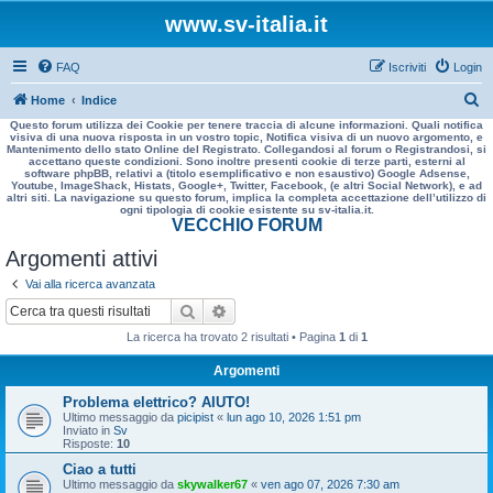
www.sv-italia.it
FAQ
Iscriviti
Login
C
Home
Indice
Questo forum utilizza dei Cookie per tenere traccia di alcune informazioni. Quali notifica
e
visiva di una nuova risposta in un vostro topic, Notifica visiva di un nuovo argomento, e
Mantenimento dello stato Online del Registrato. Collegandosi al forum o Registrandosi, si
r
accettano queste condizioni. Sono inoltre presenti cookie di terze parti, esterni al
software phpBB, relativi a (titolo esemplificativo e non esaustivo) Google Adsense,
c
Youtube, ImageShack, Histats, Google+, Twitter, Facebook, (e altri Social Network), e ad
altri siti. La navigazione su questo forum, implica la completa accettazione dell’utilizzo di
a
ogni tipologia di cookie esistente su sv-italia.it.
VECCHIO FORUM
Argomenti attivi
Vai alla ricerca avanzata
Cerca
Ricerca avanzata
La ricerca ha trovato 2 risultati • Pagina
1
di
1
Argomenti
Problema elettrico? AIUTO!
Ultimo messaggio da
picipist
«
lun ago 10, 2026 1:51 pm
Inviato in
Sv
Risposte:
10
Ciao a tutti
Ultimo messaggio da
skywalker67
«
ven ago 07, 2026 7:30 am