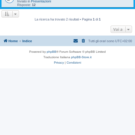
Inviato in
Presentazioni
Risposte:
12
La ricerca ha trovato 2 risultati • Pagina
1
di
1
Vai a
Home
Indice
Tutti gli orari sono
UTC+02:00
Powered by
phpBB
® Forum Software © phpBB Limited
Traduzione Italiana
phpBB-Store.it
Privacy
|
Condizioni