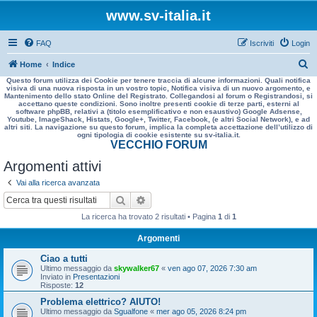
www.sv-italia.it
FAQ
Iscriviti
Login
C
Home
Indice
Questo forum utilizza dei Cookie per tenere traccia di alcune informazioni. Quali notifica
e
visiva di una nuova risposta in un vostro topic, Notifica visiva di un nuovo argomento, e
Mantenimento dello stato Online del Registrato. Collegandosi al forum o Registrandosi, si
r
accettano queste condizioni. Sono inoltre presenti cookie di terze parti, esterni al
software phpBB, relativi a (titolo esemplificativo e non esaustivo) Google Adsense,
c
Youtube, ImageShack, Histats, Google+, Twitter, Facebook, (e altri Social Network), e ad
altri siti. La navigazione su questo forum, implica la completa accettazione dell’utilizzo di
a
ogni tipologia di cookie esistente su sv-italia.it.
VECCHIO FORUM
Argomenti attivi
Vai alla ricerca avanzata
Cerca
Ricerca avanzata
La ricerca ha trovato 2 risultati • Pagina
1
di
1
Argomenti
Ciao a tutti
Ultimo messaggio da
skywalker67
«
ven ago 07, 2026 7:30 am
Inviato in
Presentazioni
Risposte:
12
Problema elettrico? AIUTO!
Ultimo messaggio da
Sgualfone
«
mer ago 05, 2026 8:24 pm