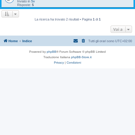
Inviato in
Sv
Risposte:
5
La ricerca ha trovato 2 risultati • Pagina
1
di
1
Vai a
Home
Indice
Tutti gli orari sono
UTC+02:00
Powered by
phpBB
® Forum Software © phpBB Limited
Traduzione Italiana
phpBB-Store.it
Privacy
|
Condizioni