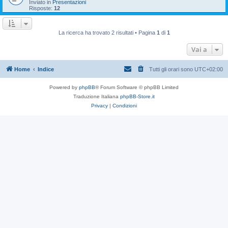
Inviato in
Presentazioni
Risposte:
12
La ricerca ha trovato 2 risultati • Pagina
1
di
1
Vai a
Home
Indice
Tutti gli orari sono
UTC+02:00
Powered by
phpBB
® Forum Software © phpBB Limited
Traduzione Italiana
phpBB-Store.it
Privacy
|
Condizioni