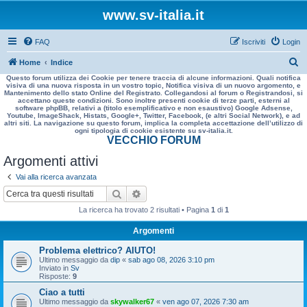
www.sv-italia.it
FAQ
Iscriviti
Login
C
Home
Indice
Questo forum utilizza dei Cookie per tenere traccia di alcune informazioni. Quali notifica
e
visiva di una nuova risposta in un vostro topic, Notifica visiva di un nuovo argomento, e
Mantenimento dello stato Online del Registrato. Collegandosi al forum o Registrandosi, si
r
accettano queste condizioni. Sono inoltre presenti cookie di terze parti, esterni al
software phpBB, relativi a (titolo esemplificativo e non esaustivo) Google Adsense,
c
Youtube, ImageShack, Histats, Google+, Twitter, Facebook, (e altri Social Network), e ad
altri siti. La navigazione su questo forum, implica la completa accettazione dell’utilizzo di
a
ogni tipologia di cookie esistente su sv-italia.it.
VECCHIO FORUM
Argomenti attivi
Vai alla ricerca avanzata
Cerca
Ricerca avanzata
La ricerca ha trovato 2 risultati • Pagina
1
di
1
Argomenti
Problema elettrico? AIUTO!
Ultimo messaggio da
dip
«
sab ago 08, 2026 3:10 pm
Inviato in
Sv
Risposte:
9
Ciao a tutti
Ultimo messaggio da
skywalker67
«
ven ago 07, 2026 7:30 am