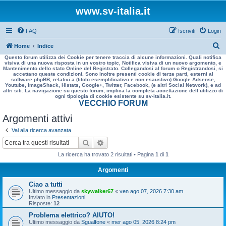
www.sv-italia.it
FAQ
Iscriviti
Login
C
Home
Indice
Questo forum utilizza dei Cookie per tenere traccia di alcune informazioni. Quali notifica
e
visiva di una nuova risposta in un vostro topic, Notifica visiva di un nuovo argomento, e
Mantenimento dello stato Online del Registrato. Collegandosi al forum o Registrandosi, si
r
accettano queste condizioni. Sono inoltre presenti cookie di terze parti, esterni al
software phpBB, relativi a (titolo esemplificativo e non esaustivo) Google Adsense,
c
Youtube, ImageShack, Histats, Google+, Twitter, Facebook, (e altri Social Network), e ad
altri siti. La navigazione su questo forum, implica la completa accettazione dell’utilizzo di
a
ogni tipologia di cookie esistente su sv-italia.it.
VECCHIO FORUM
Argomenti attivi
Vai alla ricerca avanzata
Cerca
Ricerca avanzata
La ricerca ha trovato 2 risultati • Pagina
1
di
1
Argomenti
Ciao a tutti
Ultimo messaggio da
skywalker67
«
ven ago 07, 2026 7:30 am
Inviato in
Presentazioni
Risposte:
12
Problema elettrico? AIUTO!
Ultimo messaggio da
Sgualfone
«
mer ago 05, 2026 8:24 pm