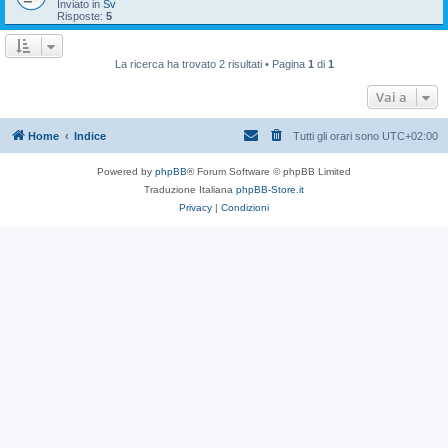
Inviato in
Sv
Risposte:
5
La ricerca ha trovato 2 risultati • Pagina
1
di
1
Vai a
Home
Indice
Tutti gli orari sono
UTC+02:00
Powered by
phpBB
® Forum Software © phpBB Limited
Traduzione Italiana
phpBB-Store.it
Privacy
|
Condizioni