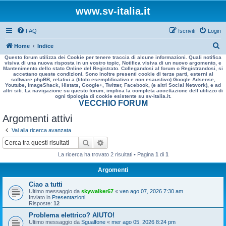
www.sv-italia.it
FAQ
Iscriviti
Login
C
Home
Indice
Questo forum utilizza dei Cookie per tenere traccia di alcune informazioni. Quali notifica
e
visiva di una nuova risposta in un vostro topic, Notifica visiva di un nuovo argomento, e
Mantenimento dello stato Online del Registrato. Collegandosi al forum o Registrandosi, si
r
accettano queste condizioni. Sono inoltre presenti cookie di terze parti, esterni al
software phpBB, relativi a (titolo esemplificativo e non esaustivo) Google Adsense,
c
Youtube, ImageShack, Histats, Google+, Twitter, Facebook, (e altri Social Network), e ad
altri siti. La navigazione su questo forum, implica la completa accettazione dell’utilizzo di
a
ogni tipologia di cookie esistente su sv-italia.it.
VECCHIO FORUM
Argomenti attivi
Vai alla ricerca avanzata
Cerca
Ricerca avanzata
La ricerca ha trovato 2 risultati • Pagina
1
di
1
Argomenti
Ciao a tutti
Ultimo messaggio da
skywalker67
«
ven ago 07, 2026 7:30 am
Inviato in
Presentazioni
Risposte:
12
Problema elettrico? AIUTO!
Ultimo messaggio da
Sgualfone
«
mer ago 05, 2026 8:24 pm