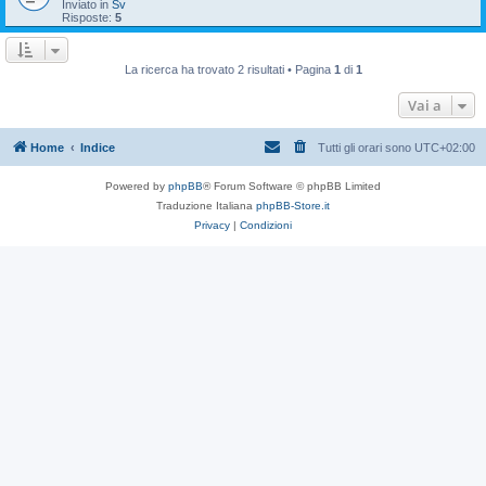
Inviato in
Sv
Risposte:
5
La ricerca ha trovato 2 risultati • Pagina
1
di
1
Vai a
Home
Indice
Tutti gli orari sono
UTC+02:00
Powered by
phpBB
® Forum Software © phpBB Limited
Traduzione Italiana
phpBB-Store.it
Privacy
|
Condizioni