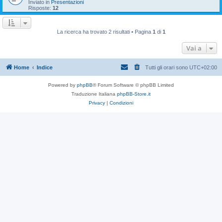
Inviato in
Presentazioni
Risposte:
12
La ricerca ha trovato 2 risultati • Pagina
1
di
1
Vai a
Home
Indice
Tutti gli orari sono
UTC+02:00
Powered by
phpBB
® Forum Software © phpBB Limited
Traduzione Italiana
phpBB-Store.it
Privacy
|
Condizioni