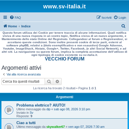
www.sv-italia.it
FAQ
Iscriviti
Login
C
Home
Indice
Questo forum utilizza dei Cookie per tenere traccia di alcune informazioni. Quali notifica
e
visiva di una nuova risposta in un vostro topic, Notifica visiva di un nuovo argomento, e
Mantenimento dello stato Online del Registrato. Collegandosi al forum o Registrandosi, si
r
accettano queste condizioni. Sono inoltre presenti cookie di terze parti, esterni al
software phpBB, relativi a (titolo esemplificativo e non esaustivo) Google Adsense,
c
Youtube, ImageShack, Histats, Google+, Twitter, Facebook, (e altri Social Network), e ad
altri siti. La navigazione su questo forum, implica la completa accettazione dell’utilizzo di
a
ogni tipologia di cookie esistente su sv-italia.it.
VECCHIO FORUM
Argomenti attivi
Vai alla ricerca avanzata
Cerca
Ricerca avanzata
La ricerca ha trovato 2 risultati • Pagina
1
di
1
Argomenti
Problema elettrico? AIUTO!
Ultimo messaggio da
dip
«
sab ago 08, 2026 3:10 pm
Inviato in
Sv
Risposte:
9
Ciao a tutti
Ultimo messaggio da
skywalker67
«
ven ago 07, 2026 7:30 am