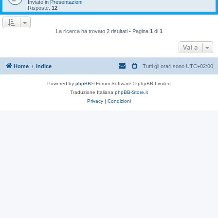
Inviato in
Presentazioni
Risposte:
12
La ricerca ha trovato 2 risultati • Pagina
1
di
1
Vai a
Home
Indice
Tutti gli orari sono
UTC+02:00
Powered by
phpBB
® Forum Software © phpBB Limited
Traduzione Italiana
phpBB-Store.it
Privacy
|
Condizioni