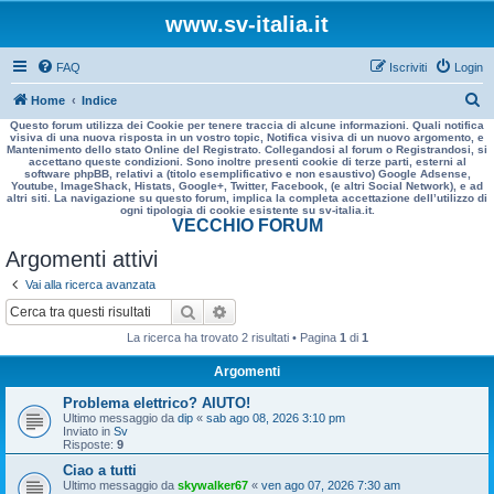
www.sv-italia.it
FAQ
Iscriviti
Login
C
Home
Indice
Questo forum utilizza dei Cookie per tenere traccia di alcune informazioni. Quali notifica
e
visiva di una nuova risposta in un vostro topic, Notifica visiva di un nuovo argomento, e
Mantenimento dello stato Online del Registrato. Collegandosi al forum o Registrandosi, si
r
accettano queste condizioni. Sono inoltre presenti cookie di terze parti, esterni al
software phpBB, relativi a (titolo esemplificativo e non esaustivo) Google Adsense,
c
Youtube, ImageShack, Histats, Google+, Twitter, Facebook, (e altri Social Network), e ad
altri siti. La navigazione su questo forum, implica la completa accettazione dell’utilizzo di
a
ogni tipologia di cookie esistente su sv-italia.it.
VECCHIO FORUM
Argomenti attivi
Vai alla ricerca avanzata
Cerca
Ricerca avanzata
La ricerca ha trovato 2 risultati • Pagina
1
di
1
Argomenti
Problema elettrico? AIUTO!
Ultimo messaggio da
dip
«
sab ago 08, 2026 3:10 pm
Inviato in
Sv
Risposte:
9
Ciao a tutti
Ultimo messaggio da
skywalker67
«
ven ago 07, 2026 7:30 am