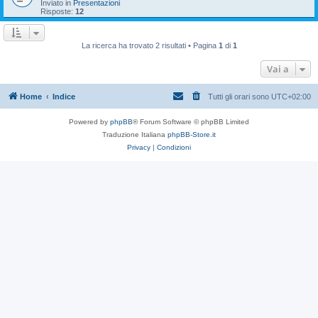
Inviato in
Presentazioni
Risposte:
12
La ricerca ha trovato 2 risultati • Pagina
1
di
1
Vai a
Home
Indice
Tutti gli orari sono
UTC+02:00
Powered by
phpBB
® Forum Software © phpBB Limited
Traduzione Italiana
phpBB-Store.it
Privacy
|
Condizioni