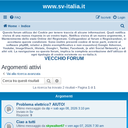
www.sv-italia.it
FAQ
Iscriviti
Login
C
Home
Indice
Questo forum utilizza dei Cookie per tenere traccia di alcune informazioni. Quali notifica
e
visiva di una nuova risposta in un vostro topic, Notifica visiva di un nuovo argomento, e
Mantenimento dello stato Online del Registrato. Collegandosi al forum o Registrandosi, si
r
accettano queste condizioni. Sono inoltre presenti cookie di terze parti, esterni al
software phpBB, relativi a (titolo esemplificativo e non esaustivo) Google Adsense,
c
Youtube, ImageShack, Histats, Google+, Twitter, Facebook, (e altri Social Network), e ad
altri siti. La navigazione su questo forum, implica la completa accettazione dell’utilizzo di
a
ogni tipologia di cookie esistente su sv-italia.it.
VECCHIO FORUM
Argomenti attivi
Vai alla ricerca avanzata
Cerca
Ricerca avanzata
La ricerca ha trovato 2 risultati • Pagina
1
di
1
Argomenti
Problema elettrico? AIUTO!
Ultimo messaggio da
dip
«
sab ago 08, 2026 3:10 pm
Inviato in
Sv
Risposte:
9
Ciao a tutti
Ultimo messaggio da
skywalker67
«
ven ago 07, 2026 7:30 am