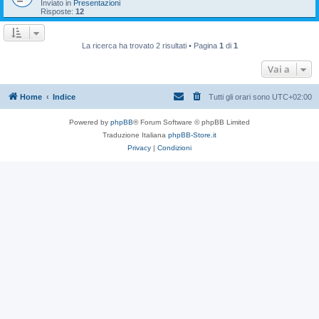
Inviato in
Presentazioni
Risposte:
12
La ricerca ha trovato 2 risultati • Pagina
1
di
1
Vai a
Home
Indice
Tutti gli orari sono
UTC+02:00
Powered by
phpBB
® Forum Software © phpBB Limited
Traduzione Italiana
phpBB-Store.it
Privacy
|
Condizioni