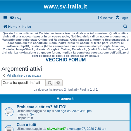
www.sv-italia.it
FAQ
Iscriviti
Login
C
Home
Indice
Questo forum utilizza dei Cookie per tenere traccia di alcune informazioni. Quali notifica
e
visiva di una nuova risposta in un vostro topic, Notifica visiva di un nuovo argomento, e
Mantenimento dello stato Online del Registrato. Collegandosi al forum o Registrandosi, si
r
accettano queste condizioni. Sono inoltre presenti cookie di terze parti, esterni al
software phpBB, relativi a (titolo esemplificativo e non esaustivo) Google Adsense,
c
Youtube, ImageShack, Histats, Google+, Twitter, Facebook, (e altri Social Network), e ad
altri siti. La navigazione su questo forum, implica la completa accettazione dell’utilizzo di
a
ogni tipologia di cookie esistente su sv-italia.it.
VECCHIO FORUM
Argomenti attivi
Vai alla ricerca avanzata
Cerca
Ricerca avanzata
La ricerca ha trovato 2 risultati • Pagina
1
di
1
Argomenti
Problema elettrico? AIUTO!
Ultimo messaggio da
dip
«
sab ago 08, 2026 3:10 pm
Inviato in
Sv
Risposte:
9
Ciao a tutti
Ultimo messaggio da
skywalker67
«
ven ago 07, 2026 7:30 am