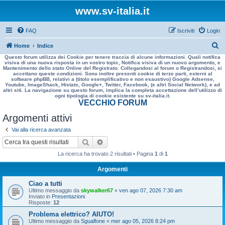
www.sv-italia.it
FAQ
Iscriviti
Login
C
Home
Indice
Questo forum utilizza dei Cookie per tenere traccia di alcune informazioni. Quali notifica
e
visiva di una nuova risposta in un vostro topic, Notifica visiva di un nuovo argomento, e
Mantenimento dello stato Online del Registrato. Collegandosi al forum o Registrandosi, si
r
accettano queste condizioni. Sono inoltre presenti cookie di terze parti, esterni al
software phpBB, relativi a (titolo esemplificativo e non esaustivo) Google Adsense,
c
Youtube, ImageShack, Histats, Google+, Twitter, Facebook, (e altri Social Network), e ad
altri siti. La navigazione su questo forum, implica la completa accettazione dell’utilizzo di
a
ogni tipologia di cookie esistente su sv-italia.it.
VECCHIO FORUM
Argomenti attivi
Vai alla ricerca avanzata
Cerca
Ricerca avanzata
La ricerca ha trovato 2 risultati • Pagina
1
di
1
Argomenti
Ciao a tutti
Ultimo messaggio da
skywalker67
«
ven ago 07, 2026 7:30 am
Inviato in
Presentazioni
Risposte:
12
Problema elettrico? AIUTO!
Ultimo messaggio da
Sgualfone
«
mer ago 05, 2026 8:24 pm