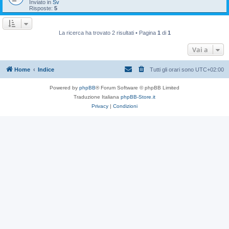
Inviato in
Sv
Risposte:
5
La ricerca ha trovato 2 risultati • Pagina
1
di
1
Vai a
Home
Indice
Tutti gli orari sono
UTC+02:00
Powered by
phpBB
® Forum Software © phpBB Limited
Traduzione Italiana
phpBB-Store.it
Privacy
|
Condizioni