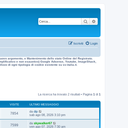
Cerca
Ricerca avanzata
Iscriviti
Login
n nuovo argomento, e Mantenimento dello stato Online del Registrato.
 esemplificativo e non esaustivo) Google Adsense, Youtube, ImageShack,
izzo di ogni tipologia di cookie esistente su sv-italia.it.
La ricerca ha trovato 2 risultati • Pagina
1
di
1
VISITE
ULTIMO MESSAGGIO
da
dip
7854
sab ago 08, 2026 3:10 pm
da
skywalker67
7599
ven ago 07, 2026 7:30 am