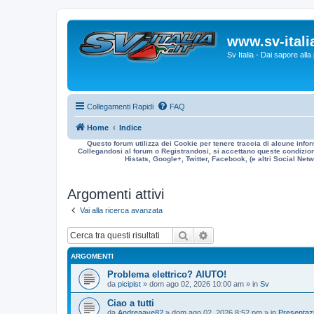
www.sv-italia
Sv Italia - Dai sapore all
Collegamenti Rapidi
FAQ
Home
Indice
Questo forum utilizza dei Cookie per tenere traccia di alcune infor
Collegandosi al forum o Registrandosi, si accettano queste condizioni
Histats, Google+, Twitter, Facebook, (e altri Social Netwo
Argomenti attivi
Vai alla ricerca avanzata
Cerca
Ricerca avanzata
ARGOMENTI
Problema elettrico? AIUTO!
da
picipist
» dom ago 02, 2026 10:00 am » in
Sv
Ciao a tutti
da
Andreaave82
» dom ago 02, 2026 8:52 pm » in
Presentazi