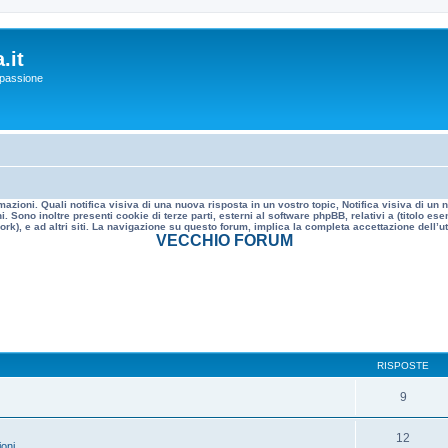
.it
a passione
mazioni. Quali notifica visiva di una nuova risposta in un vostro topic, Notifica visiva di u
. Sono inoltre presenti cookie di terze parti, esterni al software phpBB, relativi a (titolo
rk), e ad altri siti. La navigazione su questo forum, implica la completa accettazione dell’util
VECCHIO FORUM
RISPOSTE
9
12
oni