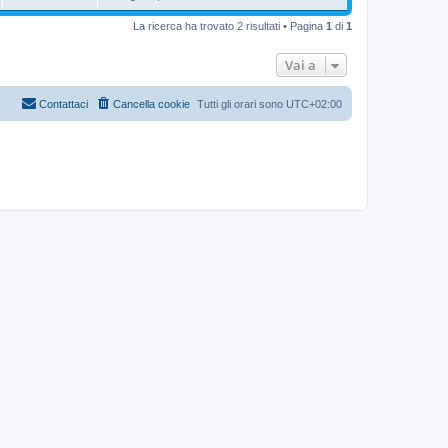
La ricerca ha trovato 2 risultati • Pagina
1
di
1
Vai a
Contattaci
Cancella cookie
Tutti gli orari sono
UTC+02:00