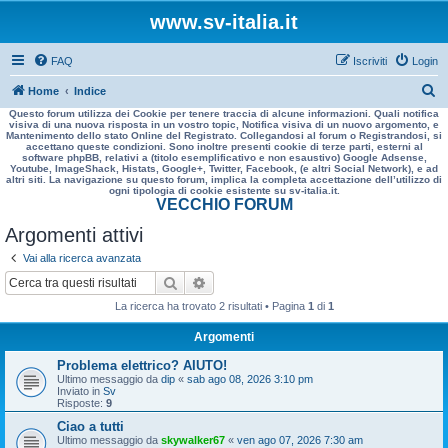
www.sv-italia.it
FAQ
Iscriviti
Login
C
Home
Indice
Questo forum utilizza dei Cookie per tenere traccia di alcune informazioni. Quali notifica
e
visiva di una nuova risposta in un vostro topic, Notifica visiva di un nuovo argomento, e
Mantenimento dello stato Online del Registrato. Collegandosi al forum o Registrandosi, si
r
accettano queste condizioni. Sono inoltre presenti cookie di terze parti, esterni al
software phpBB, relativi a (titolo esemplificativo e non esaustivo) Google Adsense,
c
Youtube, ImageShack, Histats, Google+, Twitter, Facebook, (e altri Social Network), e ad
altri siti. La navigazione su questo forum, implica la completa accettazione dell’utilizzo di
a
ogni tipologia di cookie esistente su sv-italia.it.
VECCHIO FORUM
Argomenti attivi
Vai alla ricerca avanzata
Cerca
Ricerca avanzata
La ricerca ha trovato 2 risultati • Pagina
1
di
1
Argomenti
Problema elettrico? AIUTO!
Ultimo messaggio da
dip
«
sab ago 08, 2026 3:10 pm
Inviato in
Sv
Risposte:
9
Ciao a tutti
Ultimo messaggio da
skywalker67
«
ven ago 07, 2026 7:30 am