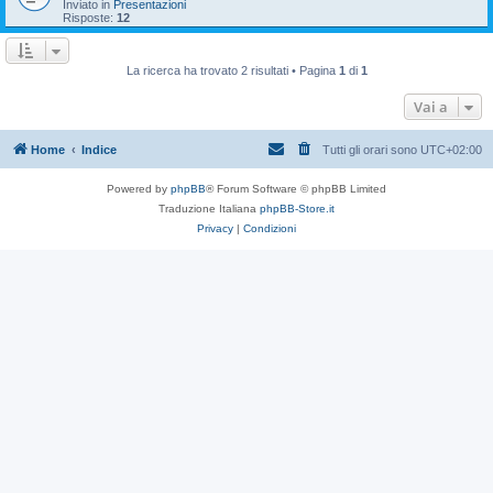
Inviato in
Presentazioni
Risposte:
12
La ricerca ha trovato 2 risultati • Pagina
1
di
1
Vai a
Home
Indice
Tutti gli orari sono
UTC+02:00
Powered by
phpBB
® Forum Software © phpBB Limited
Traduzione Italiana
phpBB-Store.it
Privacy
|
Condizioni