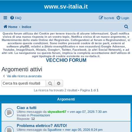
www.sv-italia.it
FAQ
Iscriviti
Login
C
Home
Indice
Questo forum utilizza dei Cookie per tenere traccia di alcune informazioni. Quali notifica
e
visiva di una nuova risposta in un vostro topic, Notifica visiva di un nuovo argomento, e
Mantenimento dello stato Online del Registrato. Collegandosi al forum o Registrandosi, si
r
accettano queste condizioni. Sono inoltre presenti cookie di terze parti, esterni al
software phpBB, relativi a (titolo esemplificativo e non esaustivo) Google Adsense,
c
Youtube, ImageShack, Histats, Google+, Twitter, Facebook, (e altri Social Network), e ad
altri siti. La navigazione su questo forum, implica la completa accettazione dell’utilizzo di
a
ogni tipologia di cookie esistente su sv-italia.it.
VECCHIO FORUM
Argomenti attivi
Vai alla ricerca avanzata
Cerca
Ricerca avanzata
La ricerca ha trovato 2 risultati • Pagina
1
di
1
Argomenti
Ciao a tutti
Ultimo messaggio da
skywalker67
«
ven ago 07, 2026 7:30 am
Inviato in
Presentazioni
Risposte:
12
Problema elettrico? AIUTO!
Ultimo messaggio da
Sgualfone
«
mer ago 05, 2026 8:24 pm