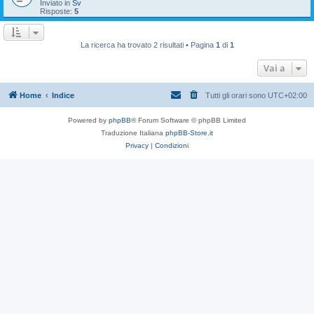
Inviato in
Sv
Risposte:
5
La ricerca ha trovato 2 risultati • Pagina
1
di
1
Vai a
Home
Indice
Tutti gli orari sono
UTC+02:00
Powered by
phpBB
® Forum Software © phpBB Limited
Traduzione Italiana
phpBB-Store.it
Privacy
|
Condizioni