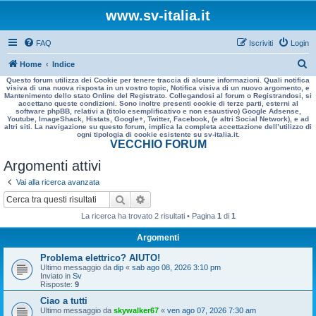
www.sv-italia.it
FAQ
Iscriviti
Login
C
Home
Indice
Questo forum utilizza dei Cookie per tenere traccia di alcune informazioni. Quali notifica
e
visiva di una nuova risposta in un vostro topic, Notifica visiva di un nuovo argomento, e
Mantenimento dello stato Online del Registrato. Collegandosi al forum o Registrandosi, si
r
accettano queste condizioni. Sono inoltre presenti cookie di terze parti, esterni al
software phpBB, relativi a (titolo esemplificativo e non esaustivo) Google Adsense,
c
Youtube, ImageShack, Histats, Google+, Twitter, Facebook, (e altri Social Network), e ad
altri siti. La navigazione su questo forum, implica la completa accettazione dell’utilizzo di
a
ogni tipologia di cookie esistente su sv-italia.it.
VECCHIO FORUM
Argomenti attivi
Vai alla ricerca avanzata
Cerca
Ricerca avanzata
La ricerca ha trovato 2 risultati • Pagina
1
di
1
Argomenti
Problema elettrico? AIUTO!
Ultimo messaggio da
dip
«
sab ago 08, 2026 3:10 pm
Inviato in
Sv
Risposte:
9
Ciao a tutti
Ultimo messaggio da
skywalker67
«
ven ago 07, 2026 7:30 am