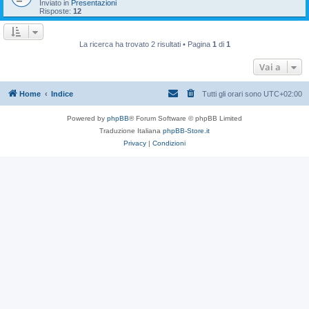
Inviato in
Presentazioni
Risposte:
12
La ricerca ha trovato 2 risultati • Pagina
1
di
1
Vai a
Home
Indice
Tutti gli orari sono
UTC+02:00
Powered by
phpBB
® Forum Software © phpBB Limited
Traduzione Italiana
phpBB-Store.it
Privacy
|
Condizioni