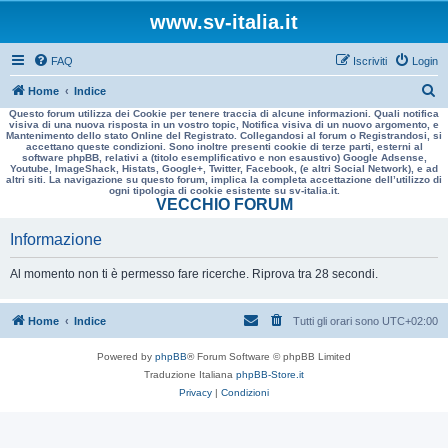
www.sv-italia.it
FAQ
Iscriviti
Login
C
Home
Indice
Questo forum utilizza dei Cookie per tenere traccia di alcune informazioni. Quali notifica
e
visiva di una nuova risposta in un vostro topic, Notifica visiva di un nuovo argomento, e
Mantenimento dello stato Online del Registrato. Collegandosi al forum o Registrandosi, si
r
accettano queste condizioni. Sono inoltre presenti cookie di terze parti, esterni al
software phpBB, relativi a (titolo esemplificativo e non esaustivo) Google Adsense,
c
Youtube, ImageShack, Histats, Google+, Twitter, Facebook, (e altri Social Network), e ad
altri siti. La navigazione su questo forum, implica la completa accettazione dell’utilizzo di
a
ogni tipologia di cookie esistente su sv-italia.it.
VECCHIO FORUM
Informazione
Al momento non ti è permesso fare ricerche. Riprova tra 28 secondi.
Home
Indice
Tutti gli orari sono
UTC+02:00
Powered by
phpBB
® Forum Software © phpBB Limited
Traduzione Italiana
phpBB-Store.it
Privacy
|
Condizioni