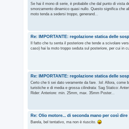
Se hai il mono di serie, è probabile che dal punto di vista d
smorzamento dinamico quasi nullo. Questo significa che abb
moto tenda a sedersi troppo, generand...
Re: IMPORTANTE: regolazione statica delle sos
Il fatto che tu senta il posteriore che tende a scivolare ve
caso) hai la moto troppo seduta sul posteriore, per cui in c
Re: IMPORTANTE: regolazione statica delle sos
Certo che ti sei dato veramente da fare. :lol: Allora, come 
turistiche e di media e grossa cilindrata: Sag Statico: 
Rider: Anteriore: min. 25mm, max. 35mm Poster...
Re: Olio motore... di seconda mano per così dire
Barela, bel tentativo, ma non è riuscito.