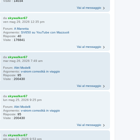
Visite :
14034
Vai al messaggio
da
skywalker67
ven mag 29, 2026 12:35 pm
Forum:
A Manetta
Argomento:
SV650 su YouTube con Mazzuoli
Risposte:
40
Visite :
176841
Vai al messaggio
da
skywalker67
mar mag 26, 2026 7:49 am
Forum:
Altri Modelli
Argomento:
v-strom comodità in viaggio
Risposte:
95
Visite :
200430
Vai al messaggio
da
skywalker67
lun mag 25, 2026 9:25 pm
Forum:
Altri Modelli
Argomento:
v-strom comodità in viaggio
Risposte:
95
Visite :
200430
Vai al messaggio
da
skywalker67
gio mag 21, 2026 9:53 pm