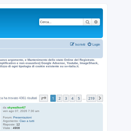
Cerca
Ricerca avanzata
Iscriviti
Login
n nuovo argomento, e Mantenimento dello stato Online del Registrato.
 esemplificativo e non esaustivo) Google Adsense, Youtube, ImageShack,
izzo di ogni tipologia di cookie esistente su sv-italia.it.
Pagina
1
di
219
1
2
3
4
5
219
Prossimo
ca ha trovato 4361 risultati
…
da
skywalker67
ven ago 07, 2026 7:30 am
Forum:
Presentazioni
Argomento:
Ciao a tutti
Risposte:
12
Visite :
4908