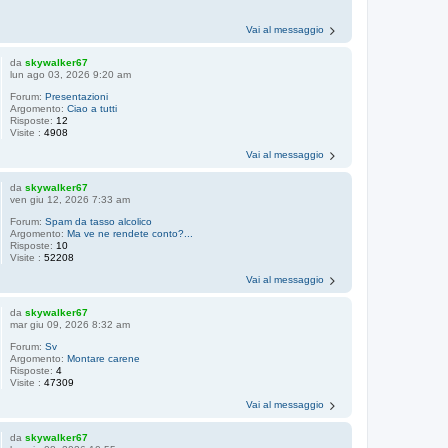
Vai al messaggio
da
skywalker67
lun ago 03, 2026 9:20 am
Forum:
Presentazioni
Argomento:
Ciao a tutti
Risposte:
12
Visite :
4908
Vai al messaggio
da
skywalker67
ven giu 12, 2026 7:33 am
Forum:
Spam da tasso alcolico
Argomento:
Ma ve ne rendete conto?...
Risposte:
10
Visite :
52208
Vai al messaggio
da
skywalker67
mar giu 09, 2026 8:32 am
Forum:
Sv
Argomento:
Montare carene
Risposte:
4
Visite :
47309
Vai al messaggio
da
skywalker67