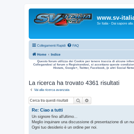
www.sv-italia
Sv Italia - Dai sapore all
Collegamenti Rapidi
FAQ
Home
Indice
Questo forum utilizza dei Cookie per tenere traccia di alcune infor
Collegandosi al forum o Registrandosi, si accettano queste condizioni
Histats, Google+, Twitter, Facebook, (e altri Social Netwo
La ricerca ha trovato 4361 risultati
Vai alla ricerca avanzata
Cerca
Ricerca avanzata
Re: Ciao a tutti
Un signore fino all'ultimo...
Meglio inquinare una discussione di presentazione di un nuo
Ogni tuo desiderio è un ordine per noi.