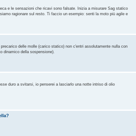
cieca e le sensazioni che ricavi sono falsate. Inizia a misurare Sag statico
possiamo ragionare sul resto. Ti faccio un esempio: senti la moto più agile e
precarico delle molle (carico statico) non c'entri assolutamente nulla con
nto dinamico della sospensione).
e duro a svitarsi, io penserei a lasciarlo una notte intriso di olio
ella?