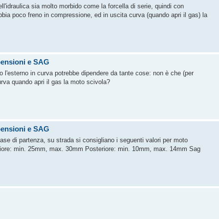
ell'idraulica sia molto morbido come la forcella di serie, quindi con
ia poco freno in compressione, ed in uscita curva (quando apri il gas) la
pensioni e SAG
rso l'esterno in curva potrebbe dipendere da tante cose: non è che (per
urva quando apri il gas la moto scivola?
pensioni e SAG
base di partenza, su strada si consigliano i seguenti valori per moto
Anteriore: min. 25mm, max. 30mm Posteriore: min. 10mm, max. 14mm Sag