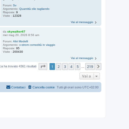
Forum:
Sv
Argomento:
Quantità olio tagliando
Risposte:
9
Visite :
12328
Vai al messaggio
da
skywalker67
mer mag 20, 2026 8:56 am
Forum:
Altri Modelli
Argomento:
v-strom comodità in viaggio
Risposte:
95
Visite :
200430
Vai al messaggio
Pagina
1
di
219
1
2
3
4
5
219
Prossimo
ca ha trovato 4361 risultati
…
Vai a
Contattaci
Cancella cookie
Tutti gli orari sono
UTC+02:00