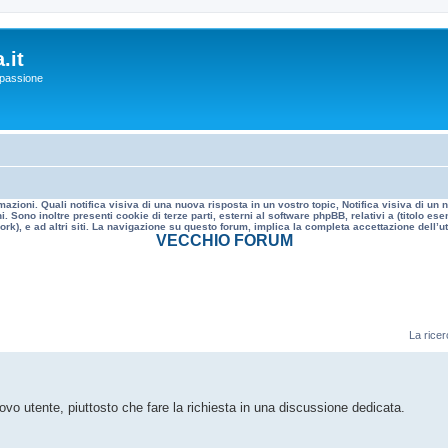
.it
a passione
mazioni. Quali notifica visiva di una nuova risposta in un vostro topic, Notifica visiva di u
. Sono inoltre presenti cookie di terze parti, esterni al software phpBB, relativi a (titolo
rk), e ad altri siti. La navigazione su questo forum, implica la completa accettazione dell’util
VECCHIO FORUM
La ricer
vo utente, piuttosto che fare la richiesta in una discussione dedicata.