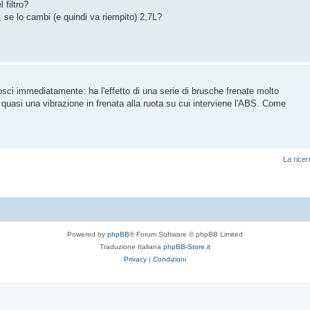
 filtro?
 se lo cambi (e quindi va riempito) 2,7L?
osci immediatamente: ha l'effetto di una serie di brusche frenate molto
 quasi una vibrazione in frenata alla ruota su cui interviene l'ABS. Come
La ricer
Powered by
phpBB
® Forum Software © phpBB Limited
Traduzione Italiana
phpBB-Store.it
Privacy
|
Condizioni