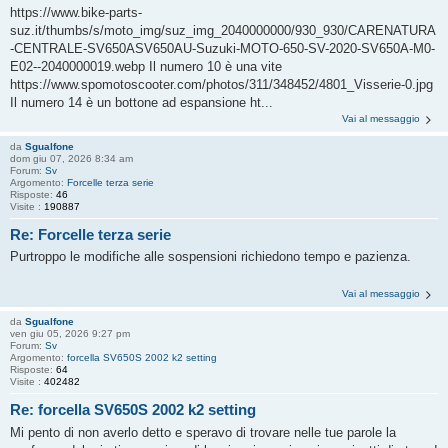
https://www.bike-parts-
suz.it/thumbs/s/moto_img/suz_img_2040000000/930_930/CARENATURA
-CENTRALE-SV650ASV650AU-Suzuki-MOTO-650-SV-2020-SV650A-M0-
E02--2040000019.webp Il numero 10 è una vite
https://www.spomotoscooter.com/photos/311/348452/4801_Visserie-0.jpg
Il numero 14 è un bottone ad espansione ht...
Vai al messaggio
da
Sgualfone
dom giu 07, 2026 8:34 am
Forum:
Sv
Argomento:
Forcelle terza serie
Risposte:
46
Visite :
190887
Re: Forcelle terza serie
Purtroppo le modifiche alle sospensioni richiedono tempo e pazienza.
Vai al messaggio
da
Sgualfone
ven giu 05, 2026 9:27 pm
Forum:
Sv
Argomento:
forcella SV650S 2002 k2 setting
Risposte:
64
Visite :
402482
Re: forcella SV650S 2002 k2 setting
Mi pento di non averlo detto e speravo di trovare nelle tue parole la