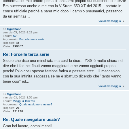
conferma del mio timore prima di lanciarmi proprio sui cuscinetti di sterzo!
Era successo anche a me con la V-Strom 650 XT del 2015... portata in
conce ufficiale perché a parer mio dopo il cambio pneumatici, passando
da un semitas...
Vai al messaggio
da
Sgualfone
ven giu 05, 2026 8:23 pm
Forum:
Sv
Argomento:
Forcelle terza serie
Risposte:
46
Visite :
190887
Re: Forcelle terza serie
Sicuro che dico una minchiata ma così la dico... YSS è molto chiara nel
dire che i fori nei flauti vanno maggiorati e ne vanno aggiunti proprio
perché l'olio così spesso farebbe fatica a passare etcc... il meccanico
con la sua infinita saggezza se ne è sbattuto dicendo che "tanto vanno
bene così" ed...
Vai al messaggio
da
Sgualfone
mer giu 03, 2026 3:52 pm
Forum:
Viaggi & Itinerari
Argomento:
Quale navigatore usate?
Risposte:
21
Visite :
131278
Re: Quale navigatore usate?
Gran bel lavoro, complimenti!