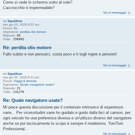
Come si vede lo schermo sotto al sole?
L'accrocchio è impermeabile?
Vai al messaggio
da
Sgualfone
mer giu 03, 2026 8:53 am
Forum:
Sv
Argomento:
perdita olio motore
Risposte:
65
Visite :
156992
Re: perdita olio motore
Fallo subito e non pensarci, costa poco e ti togli rogne e pensieri!
Vai al messaggio
da
Sgualfone
mar giu 02, 2026 8:21 pm
Forum:
Viaggi & Itinerari
Argomento:
Quale navigatore usate?
Risposte:
21
Visite :
131278
Re: Quale navigatore usate?
Mi piace questa discussione per il contenuto intrinseco di esperienze
varie... Per vicessitudini varie ho guidato e guido dalla bici al camion, per
ogni veicolo ho una preferenza diversa e un'utilizzo diverso del navigatore
anche se poi tecnicamente lo scopo è sempre il medesimo. TomTom
Professional...
Vai al messaggio