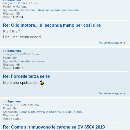
lun giu 08, 2026 2:17 pm
Forum:
A Manetta
Argomento:
Olio motore... di seconda mano per così dire
Risposte:
35
Visite :
122754
Re: Olio motore... di seconda mano per così dire
Sniff Sniff...
Ucci ucci sento odor di ... ...
Vai al messaggio
da
Sgualfone
dom giu 07, 2026 9:15 pm
Forum:
Sv
Argomento:
Forcelle terza serie
Risposte:
46
Visite :
190887
Re: Forcelle terza serie
Dip è uno spettacolo!
Vai al messaggio
da
Sgualfone
dom giu 07, 2026 6:21 pm
Forum:
Sv
Argomento:
Come si rimuovono le carene su SV 650X 2019
Risposte:
4
Visite :
39210
Re: Come si rimuovono le carene su SV 650X 2019