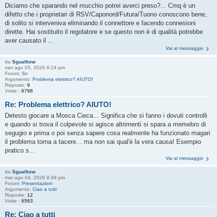
Diciamo che sparando nel mucchio potrei averci preso?... Cmq è un
difetto che i proprietari di RSV/Caponord/Futura/Tuono conoscono bene,
di solito si interveniva eliminando il connettore e facendo connesioni
dirette. Hai sostituito il regolatore e se questo non è di qualità potrebbe
aver causato il ...
Vai al messaggio
da
Sgualfone
mer ago 05, 2026 8:24 pm
Forum:
Sv
Argomento:
Problema elettrico? AIUTO!
Risposte:
9
Visite :
6798
Re: Problema elettrico? AIUTO!
Detesto giocare a Mosca Cieca... Significa che si fanno i dovuti controlli
e quando si trova il colpevole si agisce altrimenti si spara a memebro di
segugio e prima o poi senza sapere cosa realmente ha funzionato magari
il problema torna a tacere... ma non sai qual'è la vera causa! Esempio
pratico s...
Vai al messaggio
da
Sgualfone
mar ago 04, 2026 9:49 pm
Forum:
Presentazioni
Argomento:
Ciao a tutti
Risposte:
12
Visite :
6563
Re: Ciao a tutti