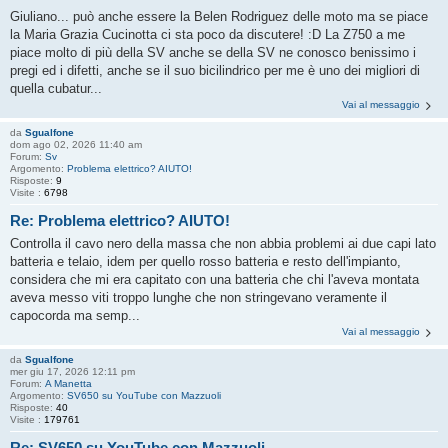
Giuliano... può anche essere la Belen Rodriguez delle moto ma se piace
la Maria Grazia Cucinotta ci sta poco da discutere! :D La Z750 a me
piace molto di più della SV anche se della SV ne conosco benissimo i
pregi ed i difetti, anche se il suo bicilindrico per me è uno dei migliori di
quella cubatur...
Vai al messaggio
da
Sgualfone
dom ago 02, 2026 11:40 am
Forum:
Sv
Argomento:
Problema elettrico? AIUTO!
Risposte:
9
Visite :
6798
Re: Problema elettrico? AIUTO!
Controlla il cavo nero della massa che non abbia problemi ai due capi lato
batteria e telaio, idem per quello rosso batteria e resto dell'impianto,
considera che mi era capitato con una batteria che chi l'aveva montata
aveva messo viti troppo lunghe che non stringevano veramente il
capocorda ma semp...
Vai al messaggio
da
Sgualfone
mer giu 17, 2026 12:11 pm
Forum:
A Manetta
Argomento:
SV650 su YouTube con Mazzuoli
Risposte:
40
Visite :
179761
Re: SV650 su YouTube con Mazzuoli