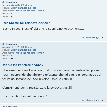
da
Sgualfone
gio giu 11, 2026 10:52 pm
Forum:
Spam da tasso alcolico
Argomento:
Ma ve ne rendete conto?...
Risposte:
10
Visite :
53747
Re: Ma ve ne rendete conto?...
Siamo in pochi "attivi" dai che lo scopriamo velocemente...
Vai al messaggio
da
Sgualfone
gio giu 11, 2026 10:43 pm
Forum:
Spam da tasso alcolico
Argomento:
Ma ve ne rendete conto?...
Risposte:
10
Visite :
53747
Ma ve ne rendete conto?...
Non avevo un cavolo da fare così mi sono messo a perdere tempo sul
forum scoprendo che abbiamo un'utente che ad oggi è ancora attivo sul
forum dal lontano 22/05/2003 cioè "solo" 23 anni!!!
Complimenti per la resistenza e la perseveranza!!!
Chi si sente chiamato in causa?....
Vai al messaggio
da
Sgualfone