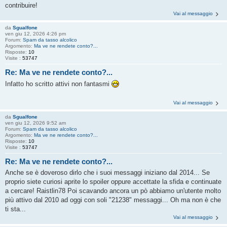
contribuire!
Vai al messaggio
da
Sgualfone
ven giu 12, 2026 4:26 pm
Forum:
Spam da tasso alcolico
Argomento:
Ma ve ne rendete conto?...
Risposte:
10
Visite :
53747
Re: Ma ve ne rendete conto?...
Infatto ho scritto attivi non fantasmi
Vai al messaggio
da
Sgualfone
ven giu 12, 2026 9:52 am
Forum:
Spam da tasso alcolico
Argomento:
Ma ve ne rendete conto?...
Risposte:
10
Visite :
53747
Re: Ma ve ne rendete conto?...
Anche se è doveroso dirlo che i suoi messaggi iniziano dal 2014... Se
proprio siete curiosi aprite lo spoiler oppure accettate la sfida e continuate
a cercare! Raistlin78 Poi scavando ancora un pò abbiamo un'utente molto
più attivo dal 2010 ad oggi con soli "21238" messaggi... Oh ma non è che
ti sta...
Vai al messaggio