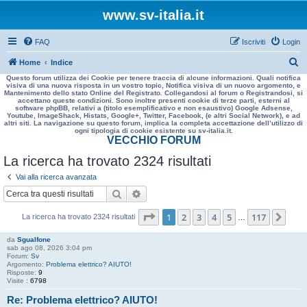
www.sv-italia.it
FAQ
Iscriviti
Login
C
Home
Indice
Questo forum utilizza dei Cookie per tenere traccia di alcune informazioni. Quali notifica
e
visiva di una nuova risposta in un vostro topic, Notifica visiva di un nuovo argomento, e
Mantenimento dello stato Online del Registrato. Collegandosi al forum o Registrandosi, si
r
accettano queste condizioni. Sono inoltre presenti cookie di terze parti, esterni al
software phpBB, relativi a (titolo esemplificativo e non esaustivo) Google Adsense,
c
Youtube, ImageShack, Histats, Google+, Twitter, Facebook, (e altri Social Network), e ad
altri siti. La navigazione su questo forum, implica la completa accettazione dell’utilizzo di
a
ogni tipologia di cookie esistente su sv-italia.it.
VECCHIO FORUM
La ricerca ha trovato 2324 risultati
Vai alla ricerca avanzata
Cerca
Ricerca avanzata
Pagina
1
di
117
1
2
3
4
5
117
Pro
La ricerca ha trovato 2324 risultati
…
da
Sgualfone
sab ago 08, 2026 3:04 pm
Forum:
Sv
Argomento:
Problema elettrico? AIUTO!
Risposte:
9
Visite :
6798
Re: Problema elettrico? AIUTO!