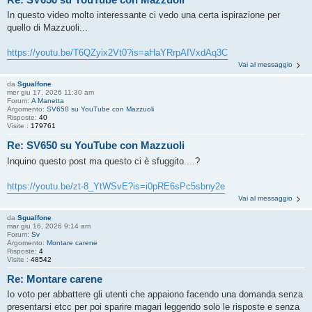
In questo video molto interessante ci vedo una certa ispirazione per
quello di Mazzuoli...
https://youtu.be/T6QZyix2Vt0?is=aHaYRrpAIVxdAq3C
Vai al messaggio
da
Sgualfone
mer giu 17, 2026 11:30 am
Forum:
A Manetta
Argomento:
SV650 su YouTube con Mazzuoli
Risposte:
40
Visite :
179761
Re: SV650 su YouTube con Mazzuoli
Inquino questo post ma questo ci è sfuggito....?
https://youtu.be/zt-8_YtWSvE?is=i0pRE6sPc5sbny2e
Vai al messaggio
da
Sgualfone
mar giu 16, 2026 9:14 am
Forum:
Sv
Argomento:
Montare carene
Risposte:
4
Visite :
48542
Re: Montare carene
Io voto per abbattere gli utenti che appaiono facendo una domanda senza
presentarsi etcc per poi sparire magari leggendo solo le risposte e senza