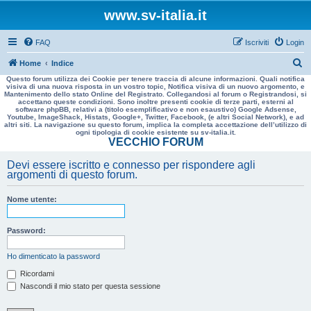
www.sv-italia.it
FAQ
Iscriviti
Login
C
Home
Indice
Questo forum utilizza dei Cookie per tenere traccia di alcune informazioni. Quali notifica
e
visiva di una nuova risposta in un vostro topic, Notifica visiva di un nuovo argomento, e
Mantenimento dello stato Online del Registrato. Collegandosi al forum o Registrandosi, si
r
accettano queste condizioni. Sono inoltre presenti cookie di terze parti, esterni al
software phpBB, relativi a (titolo esemplificativo e non esaustivo) Google Adsense,
c
Youtube, ImageShack, Histats, Google+, Twitter, Facebook, (e altri Social Network), e ad
altri siti. La navigazione su questo forum, implica la completa accettazione dell’utilizzo di
a
ogni tipologia di cookie esistente su sv-italia.it.
VECCHIO FORUM
Devi essere iscritto e connesso per rispondere agli
argomenti di questo forum.
Nome utente:
Password:
Ho dimenticato la password
Ricordami
Nascondi il mio stato per questa sessione