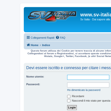
www.sv-italia
Sv Italia - Dai sapore all
Collegamenti Rapidi
FAQ
Home
Indice
Questo forum utilizza dei Cookie per tenere traccia di alcune infor
Collegandosi al forum o Registrandosi, si accettano queste condizioni
Histats, Google+, Twitter, Facebook, (e altri Social Netwo
Devi essere iscritto e connesso per citare i mes
Nome utente:
Password:
Ho dimenticato la password
Ricordami
Nascondi il mio stato per questa