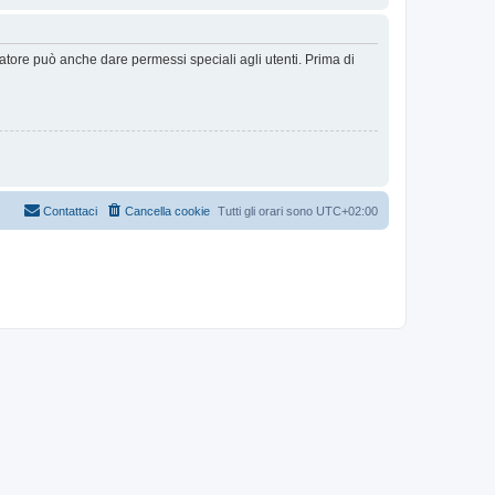
ratore può anche dare permessi speciali agli utenti. Prima di
Contattaci
Cancella cookie
Tutti gli orari sono
UTC+02:00