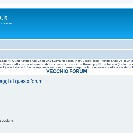
.it
a passione
mazioni. Quali notifica visiva di una nuova risposta in un vostro topic, Notifica visiva di u
. Sono inoltre presenti cookie di terze parti, esterni al software phpBB, relativi a (titolo
rk), e ad altri siti. La navigazione su questo forum, implica la completa accettazione dell’util
VECCHIO FORUM
saggi di questo forum.
 sessione