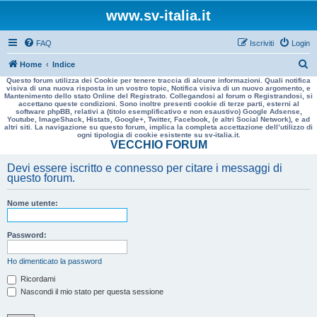
www.sv-italia.it
FAQ
Iscriviti
Login
C
Home
Indice
Questo forum utilizza dei Cookie per tenere traccia di alcune informazioni. Quali notifica
e
visiva di una nuova risposta in un vostro topic, Notifica visiva di un nuovo argomento, e
Mantenimento dello stato Online del Registrato. Collegandosi al forum o Registrandosi, si
r
accettano queste condizioni. Sono inoltre presenti cookie di terze parti, esterni al
software phpBB, relativi a (titolo esemplificativo e non esaustivo) Google Adsense,
c
Youtube, ImageShack, Histats, Google+, Twitter, Facebook, (e altri Social Network), e ad
altri siti. La navigazione su questo forum, implica la completa accettazione dell’utilizzo di
a
ogni tipologia di cookie esistente su sv-italia.it.
VECCHIO FORUM
Devi essere iscritto e connesso per citare i messaggi di
questo forum.
Nome utente:
Password:
Ho dimenticato la password
Ricordami
Nascondi il mio stato per questa sessione