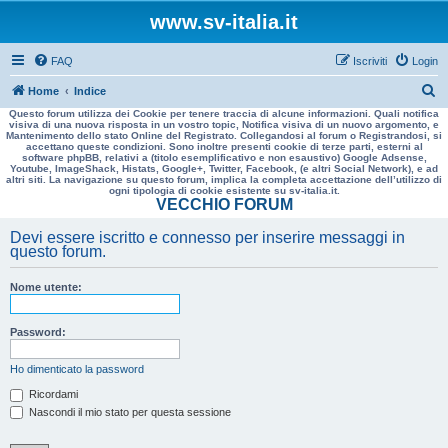
www.sv-italia.it
FAQ
Iscriviti
Login
C
Home
Indice
Questo forum utilizza dei Cookie per tenere traccia di alcune informazioni. Quali notifica
e
visiva di una nuova risposta in un vostro topic, Notifica visiva di un nuovo argomento, e
Mantenimento dello stato Online del Registrato. Collegandosi al forum o Registrandosi, si
r
accettano queste condizioni. Sono inoltre presenti cookie di terze parti, esterni al
software phpBB, relativi a (titolo esemplificativo e non esaustivo) Google Adsense,
c
Youtube, ImageShack, Histats, Google+, Twitter, Facebook, (e altri Social Network), e ad
altri siti. La navigazione su questo forum, implica la completa accettazione dell’utilizzo di
a
ogni tipologia di cookie esistente su sv-italia.it.
VECCHIO FORUM
Devi essere iscritto e connesso per inserire messaggi in
questo forum.
Nome utente:
Password:
Ho dimenticato la password
Ricordami
Nascondi il mio stato per questa sessione