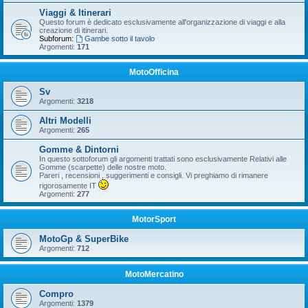
Viaggi & Itinerari
Questo forum è dedicato esclusivamente all'organizzazione di viaggi e alla
creazione di itinerari.
Subforum:
Gambe sotto il tavolo
Argomenti:
171
MotoOfficina
Sv
Argomenti:
3218
Altri Modelli
Argomenti:
265
Gomme & Dintorni
In questo sottoforum gli argomenti trattati sono esclusivamente Relativi alle
Gomme (scarpette) delle nostre moto.
Pareri , recensioni , suggerimenti e consigli. Vi preghiamo di rimanere
rigorosamente IT
Argomenti:
277
MotorSport
MotoGp & SuperBike
Argomenti:
712
MotoMercatino
Compro
Argomenti:
1379