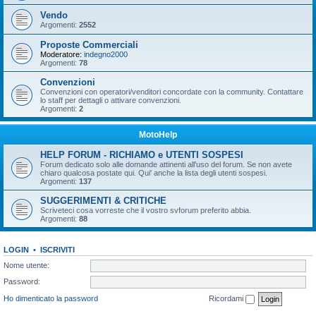
Vendo
Argomenti:
2552
Proposte Commerciali
Moderatore:
indegno2000
Argomenti:
78
Convenzioni
Convenzioni con operatori/venditori concordate con la community. Contattare
lo staff per dettagli o attivare convenzioni.
Argomenti:
2
MotoHelp
HELP FORUM - RICHIAMO e UTENTI SOSPESI
Forum dedicato solo alle domande attinenti all'uso del forum. Se non avete
chiaro qualcosa postate qui. Qui' anche la lista degli utenti sospesi.
Argomenti:
137
SUGGERIMENTI & CRITICHE
Scriveteci cosa vorreste che il vostro svforum preferito abbia.
Argomenti:
88
LOGIN
•
ISCRIVITI
Nome utente:
Password:
Ho dimenticato la password
Ricordami