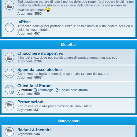
Qui possiamo parlare di tutto il mondo delle due ruote, farci vedere le ultime tue
modifiche effettuate alla moto e vantarsi delle ultime sverniciate ai danni di
qualche altra moto
Argomenti:
3580
InPista
Trucchi e consigli per portare al limite le nostre moto in pista, pistate, tecnica di
guida in pista, circuiti.
Argomenti:
457
MotoBar
Chiacchiere da aperitivo
Il bar del sito... dove potrete discutere di sport, cinema, musica, ecc.
Argomenti:
2764
Spam da tasso alcolico
Come vento a foglie autunnali, lo spam alle tastiere dei cazzari...
Argomenti:
5867
Chiedilo al Forum
Subforum:
Tecnologia
,
Codice della strada
Argomenti:
660
Presentazioni
Forum riservato alla presentazione dei nuovi utenti
Argomenti:
831
MotoIncontri
Raduni & Incontri
Argomenti:
544