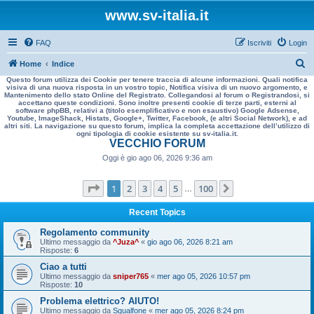
www.sv-italia.it
FAQ
Iscriviti
Login
C
Home
Indice
Questo forum utilizza dei Cookie per tenere traccia di alcune informazioni. Quali notifica
e
visiva di una nuova risposta in un vostro topic, Notifica visiva di un nuovo argomento, e
Mantenimento dello stato Online del Registrato. Collegandosi al forum o Registrandosi, si
r
accettano queste condizioni. Sono inoltre presenti cookie di terze parti, esterni al
software phpBB, relativi a (titolo esemplificativo e non esaustivo) Google Adsense,
c
Youtube, ImageShack, Histats, Google+, Twitter, Facebook, (e altri Social Network), e ad
altri siti. La navigazione su questo forum, implica la completa accettazione dell’utilizzo di
a
ogni tipologia di cookie esistente su sv-italia.it.
VECCHIO FORUM
Oggi è gio ago 06, 2026 9:36 am
Pagina
1
di
100
1
2
3
4
5
100
Prossimo
…
Recent Topics
Regolamento community
Ultimo messaggio da
^Juza^
«
gio ago 06, 2026 8:21 am
Risposte:
6
Ciao a tutti
Ultimo messaggio da
sniper765
«
mer ago 05, 2026 10:57 pm
Risposte:
10
Problema elettrico? AIUTO!
Ultimo messaggio da
Sgualfone
«
mer ago 05, 2026 8:24 pm