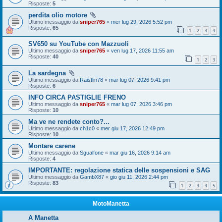
Risposte:
5
perdita olio motore
Ultimo messaggio da
sniper765
«
mer lug 29, 2026 5:52 pm
Risposte:
65
1
2
3
4
SV650 su YouTube con Mazzuoli
Ultimo messaggio da
sniper765
«
ven lug 17, 2026 11:55 am
Risposte:
40
1
2
3
La sardegna
Ultimo messaggio da
Raistlin78
«
mar lug 07, 2026 9:41 pm
Risposte:
6
INFO CIRCA PASTIGLIE FRENO
Ultimo messaggio da
sniper765
«
mar lug 07, 2026 3:46 pm
Risposte:
10
Ma ve ne rendete conto?...
Ultimo messaggio da
ch1c0
«
mer giu 17, 2026 12:49 pm
Risposte:
10
Montare carene
Ultimo messaggio da
Sgualfone
«
mar giu 16, 2026 9:14 am
Risposte:
4
IMPORTANTE: regolazione statica delle sospensioni e SAG
Ultimo messaggio da
GambX87
«
gio giu 11, 2026 2:44 pm
Risposte:
83
1
2
3
4
5
MotoManetta
A Manetta