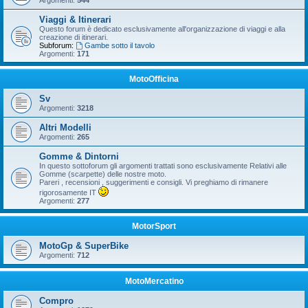
Argomenti:
544
Viaggi & Itinerari
Questo forum è dedicato esclusivamente all'organizzazione di viaggi e alla
creazione di itinerari.
Subforum:
Gambe sotto il tavolo
Argomenti:
171
MotoOfficina
Sv
Argomenti:
3218
Altri Modelli
Argomenti:
265
Gomme & Dintorni
In questo sottoforum gli argomenti trattati sono esclusivamente Relativi alle
Gomme (scarpette) delle nostre moto.
Pareri , recensioni , suggerimenti e consigli. Vi preghiamo di rimanere
rigorosamente IT
Argomenti:
277
MotorSport
MotoGp & SuperBike
Argomenti:
712
MotoMercatino
Compro