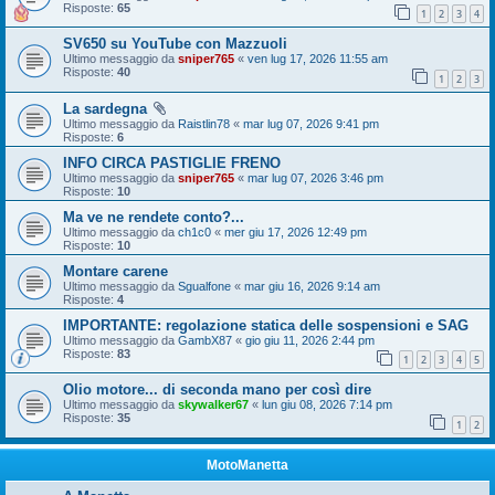
Risposte:
65
1
2
3
4
SV650 su YouTube con Mazzuoli
Ultimo messaggio da
sniper765
«
ven lug 17, 2026 11:55 am
Risposte:
40
1
2
3
La sardegna
Ultimo messaggio da
Raistlin78
«
mar lug 07, 2026 9:41 pm
Risposte:
6
INFO CIRCA PASTIGLIE FRENO
Ultimo messaggio da
sniper765
«
mar lug 07, 2026 3:46 pm
Risposte:
10
Ma ve ne rendete conto?...
Ultimo messaggio da
ch1c0
«
mer giu 17, 2026 12:49 pm
Risposte:
10
Montare carene
Ultimo messaggio da
Sgualfone
«
mar giu 16, 2026 9:14 am
Risposte:
4
IMPORTANTE: regolazione statica delle sospensioni e SAG
Ultimo messaggio da
GambX87
«
gio giu 11, 2026 2:44 pm
Risposte:
83
1
2
3
4
5
Olio motore... di seconda mano per così dire
Ultimo messaggio da
skywalker67
«
lun giu 08, 2026 7:14 pm
Risposte:
35
1
2
MotoManetta