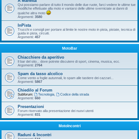
A Manetta
Qui possiamo parlare di tutto il mondo delle due ruote, farci vedere le ultime tue
modifiche effettuate alla moto e vantarsi delle ultime sverniciate ai danni di
qualche altra moto
Argomenti:
3580
InPista
Trucchi e consigli per portare al limite le nostre moto in pista, pistate, tecnica di
guida in pista, circuiti.
Argomenti:
457
MotoBar
Chiacchiere da aperitivo
Il bar del sito... dove potrete discutere di sport, cinema, musica, ecc.
Argomenti:
2764
Spam da tasso alcolico
Come vento a foglie autunnali, lo spam alle tastiere dei cazzari...
Argomenti:
5867
Chiedilo al Forum
Subforum:
Tecnologia
,
Codice della strada
Argomenti:
660
Presentazioni
Forum riservato alla presentazione dei nuovi utenti
Argomenti:
831
MotoIncontri
Raduni & Incontri