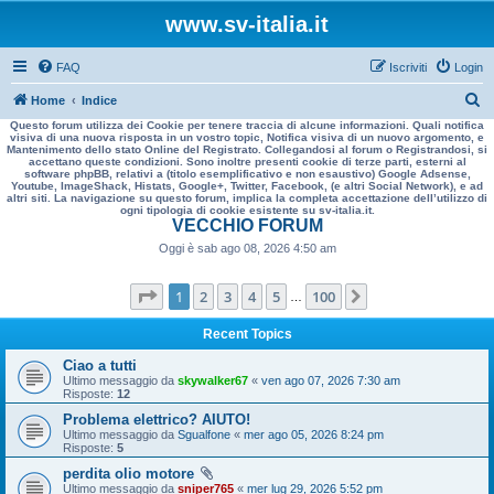
www.sv-italia.it
FAQ
Iscriviti
Login
C
Home
Indice
Questo forum utilizza dei Cookie per tenere traccia di alcune informazioni. Quali notifica
e
visiva di una nuova risposta in un vostro topic, Notifica visiva di un nuovo argomento, e
Mantenimento dello stato Online del Registrato. Collegandosi al forum o Registrandosi, si
r
accettano queste condizioni. Sono inoltre presenti cookie di terze parti, esterni al
software phpBB, relativi a (titolo esemplificativo e non esaustivo) Google Adsense,
c
Youtube, ImageShack, Histats, Google+, Twitter, Facebook, (e altri Social Network), e ad
altri siti. La navigazione su questo forum, implica la completa accettazione dell’utilizzo di
a
ogni tipologia di cookie esistente su sv-italia.it.
VECCHIO FORUM
Oggi è sab ago 08, 2026 4:50 am
Pagina
1
di
100
1
2
3
4
5
100
Prossimo
…
Recent Topics
Ciao a tutti
Ultimo messaggio da
skywalker67
«
ven ago 07, 2026 7:30 am
Risposte:
12
Problema elettrico? AIUTO!
Ultimo messaggio da
Sgualfone
«
mer ago 05, 2026 8:24 pm
Risposte:
5
perdita olio motore
Ultimo messaggio da
sniper765
«
mer lug 29, 2026 5:52 pm