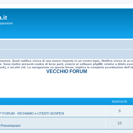
.it
a passione
mazioni. Quali notifica visiva di una nuova risposta in un vostro topic, Notifica visiva di u
. Sono inoltre presenti cookie di terze parti, esterni al software phpBB, relativi a (titolo
rk), e ad altri siti. La navigazione su questo forum, implica la completa accettazione dell’util
VECCHIO FORUM
RISPOSTE
6
P FORUM - RICHIAMO e UTENTI SOSPESI
10
»
Presentazioni