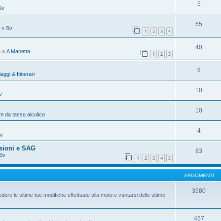
5
Sv
65
»
Sv
1
2
3
4
40
a
»
A Manetta
1
2
3
6
iaggi & Itinerari
10
v
10
 da tasso alcolico
4
v
sioni e SAG
83
Sv
1
2
3
4
5
ARGOMENTI
3580
dere le ultime tue modifiche effettuate alla moto e vantarsi delle ultime
457