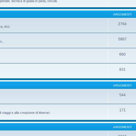
istate, tecnica di guida in pista, circuiti.
ARGOMENTI
2764
ca, ecc.
5867
i...
660
831
ARGOMENTI
544
171
iaggi e alla creazione di itinerari.
ARGOMENTI