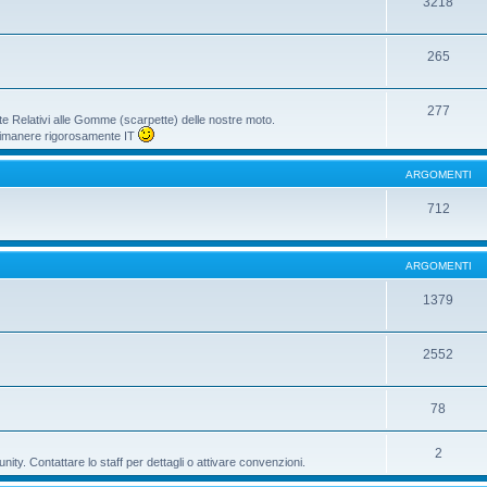
3218
265
277
te Relativi alle Gomme (scarpette) delle nostre moto.
i rimanere rigorosamente IT
ARGOMENTI
712
ARGOMENTI
1379
2552
78
2
ty. Contattare lo staff per dettagli o attivare convenzioni.