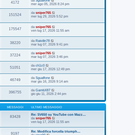
da
Sgualfone
4172
mer ago 05, 2026 8:24 pm
da
sniper765
151524
mer lug 29, 2026 5:52 pm
da
sniper765
175547
ven lug 17, 2026 11:55 am
da
Raistlin78
38220
mar lug 07, 2026 9:41 pm
da
sniper765
37224
mar lug 07, 2026 3:46 pm
da
ch1c0
51051
mer giu 17, 2026 12:49 pm
da
Sgualfone
46749
mar giu 16, 2026 9:14 am
da
GambX87
396755
gio giu 11, 2026 2:44 pm
MESSAGGI
ULTIMO MESSAGGIO
Re: SV650 su YouTube con Mazz…
83428
V
da
sniper765
e
ven lug 17, 2026 11:55 am
d
i
Re: Modifica forcella triumph…
u
9197
V
da
stez90