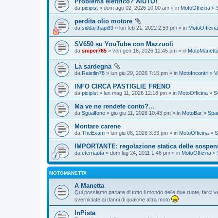
Problema elettrico? AIUTO!
da
picipist
» dom ago 02, 2026 10:00 am » in
MotoOfficina
»
perdita olio motore
da
siddarthapi39
» lun feb 21, 2022 2:59 pm » in
MotoOfficina
SV650 su YouTube con Mazzuoli
da
sniper765
» ven gen 16, 2026 12:45 pm » in
MotoManett
La sardegna
da
Raistlin78
» lun giu 29, 2026 7:15 pm » in
MotoIncontri
»
V
INFO CIRCA PASTIGLIE FRENO
da
picipist
» lun mag 11, 2026 12:18 pm » in
MotoOfficina
»
S
Ma ve ne rendete conto?...
da
Sgualfone
» gio giu 11, 2026 10:43 pm » in
MotoBar
»
Spam
Montare carene
da
TheExam
» lun giu 08, 2026 3:33 pm » in
MotoOfficina
»
S
IMPORTANTE: regolazione statica delle sospen
da
eternauta
» dom lug 24, 2011 1:46 pm » in
MotoOfficina
»
MOTOMANETTA
A Manetta
Qui possiamo parlare di tutto il mondo delle due ruote, farci ve
sverniciate ai danni di qualche altra moto
InPista