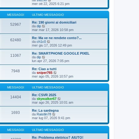
l
e
mer ott 22, 2025 6:21 pm
t
d
i
i
m
u
MESSAGGI
ULTIMO MESSAGGIO
o
l
m
t
Re: 190 giorni ai domiciliari
e
52967
V
i
da
dip
s
e
m
mar mar 17, 2026 10:58 pm
s
d
o
a
i
m
Re: Ma ve ne rendete conto?...
g
62480
u
e
V
da
ch1c0
g
l
s
e
mer giu 17, 2026 12:49 pm
i
t
s
d
o
i
a
i
Re: SMARTPHONE GOOGLE PIXEL
11067
m
g
u
V
da
dip
o
g
l
e
lun apr 27, 2026 7:05 pm
m
i
t
d
e
o
i
i
Re: Ciao a tutti
s
7948
m
u
V
da
sniper765
s
o
l
e
mer ago 05, 2026 10:57 pm
a
m
t
d
g
e
i
i
g
s
m
u
MESSAGGI
ULTIMO MESSAGGIO
i
s
o
l
o
a
m
t
Re: CSVR 2025
14404
g
e
i
V
da
skywalker67
g
s
m
e
mar ago 26, 2025 10:01 am
i
s
o
d
o
a
m
i
Re: La sardegna
1693
g
e
u
V
da
Raistlin78
g
s
l
e
mar lug 07, 2026 9:41 pm
i
s
t
d
o
a
i
i
g
m
u
MESSAGGI
ULTIMO MESSAGGIO
g
o
l
i
m
t
Re: Problema elettrico? AIUTO!