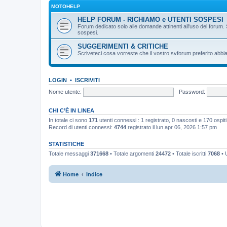
MOTOHELP
HELP FORUM - RICHIAMO e UTENTI SOSPESI
Forum dedicato solo alle domande attinenti all'uso del forum. 
sospesi.
SUGGERIMENTI & CRITICHE
Scriveteci cosa vorreste che il vostro svforum preferito abbia
LOGIN
•
ISCRIVITI
Nome utente:
Password:
CHI C’È IN LINEA
In totale ci sono
171
utenti connessi : 1 registrato, 0 nascosti e 170 ospiti (
Record di utenti connessi:
4744
registrato il lun apr 06, 2026 1:57 pm
STATISTICHE
Totale messaggi
371668
• Totale argomenti
24472
• Totale iscritti
7068
• U
Home
Indice