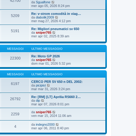
42700
o
e
i
V
da
Sgualfone
s
m
e
mer ago 05, 2026 8:24 pm
s
o
d
a
m
i
Re: v-strom comodità in viag…
g
5209
e
u
V
da
diabolik2009
g
s
l
e
mer mag 27, 2026 4:12 pm
i
s
t
d
o
a
i
i
Re: Migliori pneumatici sv 650
g
5191
m
u
V
da
sniper765
g
o
l
e
mer apr 02, 2025 8:39 am
i
m
t
d
o
e
i
i
s
m
u
MESSAGGI
ULTIMO MESSAGGIO
s
o
l
a
m
t
Re: Moto GP 2026
g
e
i
22300
V
da
sniper765
g
s
m
e
dom mar 01, 2026 5:32 pm
i
s
o
d
o
a
m
i
g
e
u
MESSAGGI
ULTIMO MESSAGGIO
g
s
l
i
s
t
CERCO PER SV 650 n DEL 2002:
o
a
6197
V
i
da
picipist
g
e
m
mar mar 31, 2026 3:24 pm
g
d
o
i
i
m
Re: [RM] [LT] Aprilia RS660 2…
o
26792
u
e
V
da
dip
l
s
e
mar apr 07, 2026 8:01 pm
t
s
d
i
a
i
V
da
sniper765
2259
m
g
u
e
ven mar 15, 2024 11:06 am
o
g
l
d
m
i
t
i
V
da
indegno2000
e
o
i
4
u
e
mer apr 06, 2011 8:40 pm
s
m
l
d
s
o
t
i
a