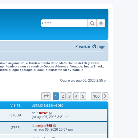
Cerca
Ricerca avanzata
Iscriviti
Login
n nuovo argomento, e Mantenimento dello stato Online del Registrato.
 esemplificativo e non esaustivo) Google Adsense, Youtube, ImageShack,
izzo di ogni tipologia di cookie esistente su sv-italia.it.
Oggi è gio ago 06, 2026 2:55 pm
Pagina
1
di
100
1
2
3
4
5
100
Prossimo
…
VISITE
ULTIMO MESSAGGIO
da
^Juza^
37009
gio ago 06, 2026 8:21 am
da
sniper765
3765
mer ago 05, 2026 10:57 pm