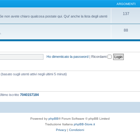
ARGOMENTI
137
Se non avete chiaro qualcosa postate qui. Qui' anche la lista degli utenti
88
.
Ho dimenticato la password
|
Ricordami
basato sugli utenti attivi negli ultimi 5 minuti)
ltimo iscritto
7040157184
Powered by
phpBB
® Forum Software © phpBB Limited
Traduzione Italiana
phpBB-Store.it
Privacy
|
Condizioni