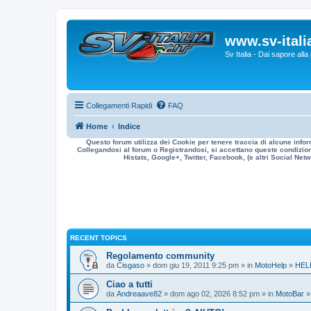
www.sv-italia
Sv Italia - Dai sapore all
Collegamenti Rapidi
FAQ
Home
Indice
Questo forum utilizza dei Cookie per tenere traccia di alcune infor
Collegandosi al forum o Registrandosi, si accettano queste condizioni
Histats, Google+, Twitter, Facebook, (e altri Social Netwo
RECENT TOPICS
Regolamento community
da
Cisgaso
» dom giu 19, 2011 9:25 pm » in
MotoHelp
»
HEL
Ciao a tutti
da
Andreaave82
» dom ago 02, 2026 8:52 pm » in
MotoBar