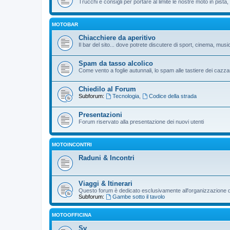
Trucchi e consigli per portare al limite le nostre moto in pista, p
MOTOBAR
Chiacchiere da aperitivo
Il bar del sito... dove potrete discutere di sport, cinema, musi
Spam da tasso alcolico
Come vento a foglie autunnali, lo spam alle tastiere dei cazzar
Chiedilo al Forum
Subforum:
Tecnologia
,
Codice della strada
Presentazioni
Forum riservato alla presentazione dei nuovi utenti
MOTOINCONTRI
Raduni & Incontri
Viaggi & Itinerari
Questo forum è dedicato esclusivamente all'organizzazione di v
Subforum:
Gambe sotto il tavolo
MOTOOFFICINA
Sv