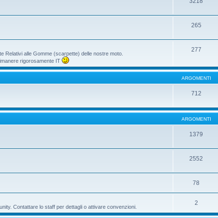
3218
265
277
te Relativi alle Gomme (scarpette) delle nostre moto.
i rimanere rigorosamente IT
ARGOMENTI
712
ARGOMENTI
1379
2552
78
2
ty. Contattare lo staff per dettagli o attivare convenzioni.