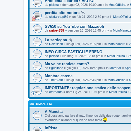
Problema elettrico? AIUTO!
da
picipist
» dom ago 02, 2026 10:00 am » in
MotoOfficina
»
perdita olio motore
da
siddarthapi39
» lun feb 21, 2022 2:59 pm » in
MotoOfficina
SV650 su YouTube con Mazzuoli
da
sniper765
» ven gen 16, 2026 12:45 pm » in
MotoManett
La sardegna
da
Raistlin78
» lun giu 29, 2026 7:15 pm » in
MotoIncontri
»
V
INFO CIRCA PASTIGLIE FRENO
da
picipist
» lun mag 11, 2026 12:18 pm » in
MotoOfficina
»
S
Ma ve ne rendete conto?...
da
Sgualfone
» gio giu 11, 2026 10:43 pm » in
MotoBar
»
Spam
Montare carene
da
TheExam
» lun giu 08, 2026 3:33 pm » in
MotoOfficina
»
S
IMPORTANTE: regolazione statica delle sospen
da
eternauta
» dom lug 24, 2011 1:46 pm » in
MotoOfficina
»
MOTOMANETTA
A Manetta
Qui possiamo parlare di tutto il mondo delle due ruote, farci ve
sverniciate ai danni di qualche altra moto
InPista