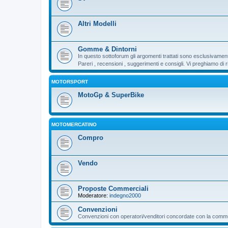
Altri Modelli
Gomme & Dintorni
In questo sottoforum gli argomenti trattati sono esclusivamen
Pareri , recensioni , suggerimenti e consigli. Vi preghiamo d
MOTORSPORT
MotoGp & SuperBike
MOTOMERCATINO
Compro
Vendo
Proposte Commerciali
Moderatore:
indegno2000
Convenzioni
Convenzioni con operatori/venditori concordate con la communi