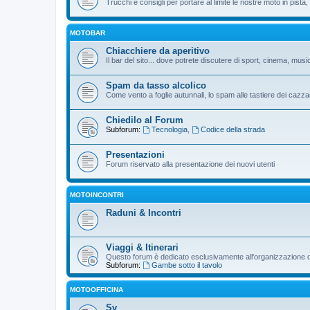
Trucchi e consigli per portare al limite le nostre moto in pista, p
MOTOBAR
Chiacchiere da aperitivo
Il bar del sito... dove potrete discutere di sport, cinema, musi
Spam da tasso alcolico
Come vento a foglie autunnali, lo spam alle tastiere dei cazzar
Chiedilo al Forum
Subforum:
Tecnologia
,
Codice della strada
Presentazioni
Forum riservato alla presentazione dei nuovi utenti
MOTOINCONTRI
Raduni & Incontri
Viaggi & Itinerari
Questo forum è dedicato esclusivamente all'organizzazione di v
Subforum:
Gambe sotto il tavolo
MOTOOFFICINA
Sv