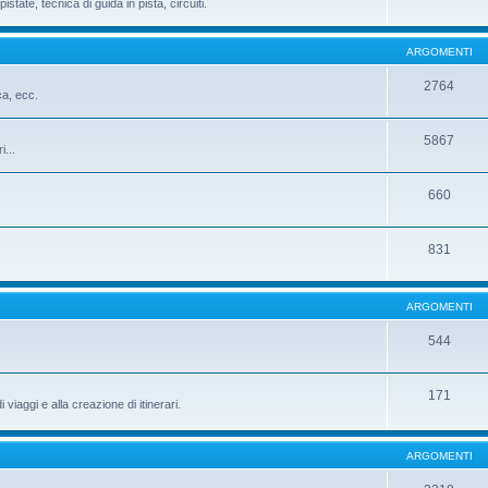
istate, tecnica di guida in pista, circuiti.
ARGOMENTI
2764
ca, ecc.
5867
i...
660
831
ARGOMENTI
544
171
iaggi e alla creazione di itinerari.
ARGOMENTI