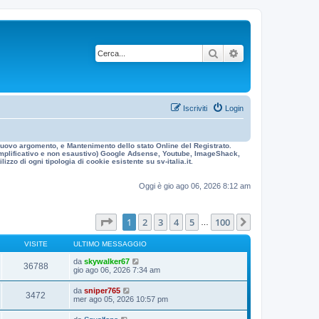
Cerca
Ricerca avanzata
Iscriviti
Login
n nuovo argomento, e Mantenimento dello stato Online del Registrato.
 esemplificativo e non esaustivo) Google Adsense, Youtube, ImageShack,
izzo di ogni tipologia di cookie esistente su sv-italia.it.
Oggi è gio ago 06, 2026 8:12 am
Pagina
1
di
100
1
2
3
4
5
100
Prossimo
…
VISITE
ULTIMO MESSAGGIO
da
skywalker67
36788
gio ago 06, 2026 7:34 am
da
sniper765
3472
mer ago 05, 2026 10:57 pm