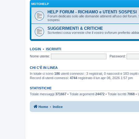
MOTOHELP
HELP FORUM - RICHIAMO e UTENTI SOSPESI
Forum dedicato solo alle domande attinenti all'uso del forum. 
sospesi.
SUGGERIMENTI & CRITICHE
Scriveteci cosa vorreste che il vostro svforum preferito abbia
LOGIN
•
ISCRIVITI
Nome utente:
Password:
CHI C’È IN LINEA
In totale ci sono
186
utenti connessi : 3 registrati, 0 nascosti e 183 ospiti (b
Record di utenti connessi:
4744
registrato il lun apr 06, 2026 1:57 pm
STATISTICHE
Totale messaggi
371667
• Totale argomenti
24472
• Totale iscritti
7068
• U
Home
Indice