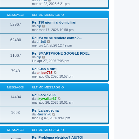
l
e
mer ott 22, 2025 6:21 pm
t
d
i
i
m
u
MESSAGGI
ULTIMO MESSAGGIO
o
l
m
t
Re: 190 giorni ai domiciliari
e
52967
V
i
da
dip
s
e
m
mar mar 17, 2026 10:58 pm
s
d
o
a
i
m
Re: Ma ve ne rendete conto?...
g
62480
u
e
V
da
ch1c0
g
l
s
e
mer giu 17, 2026 12:49 pm
i
t
s
d
o
i
a
i
Re: SMARTPHONE GOOGLE PIXEL
11067
m
g
u
V
da
dip
o
g
l
e
lun apr 27, 2026 7:05 pm
m
i
t
d
e
o
i
i
Re: Ciao a tutti
s
7948
m
u
V
da
sniper765
s
o
l
e
mer ago 05, 2026 10:57 pm
a
m
t
d
g
e
i
i
g
s
m
u
MESSAGGI
ULTIMO MESSAGGIO
i
s
o
l
o
a
m
t
Re: CSVR 2025
14404
g
e
i
V
da
skywalker67
g
s
m
e
mar ago 26, 2025 10:01 am
i
s
o
d
o
a
m
i
Re: La sardegna
1693
g
e
u
V
da
Raistlin78
g
s
l
e
mar lug 07, 2026 9:41 pm
i
s
t
d
o
a
i
i
g
m
u
MESSAGGI
ULTIMO MESSAGGIO
g
o
l
i
m
t
Re: Problema elettrico? AIUTO!