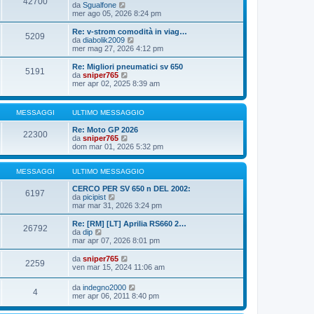
42700
o
e
i
V
da
Sgualfone
s
m
e
mer ago 05, 2026 8:24 pm
s
o
d
a
m
i
Re: v-strom comodità in viag…
g
5209
e
u
V
da
diabolik2009
g
s
l
e
mer mag 27, 2026 4:12 pm
i
s
t
d
o
a
i
i
Re: Migliori pneumatici sv 650
g
5191
m
u
V
da
sniper765
g
o
l
e
mer apr 02, 2025 8:39 am
i
m
t
d
o
e
i
i
s
m
u
MESSAGGI
ULTIMO MESSAGGIO
s
o
l
a
m
t
Re: Moto GP 2026
g
e
i
22300
V
da
sniper765
g
s
m
e
dom mar 01, 2026 5:32 pm
i
s
o
d
o
a
m
i
g
e
u
MESSAGGI
ULTIMO MESSAGGIO
g
s
l
i
s
t
CERCO PER SV 650 n DEL 2002:
o
a
6197
V
i
da
picipist
g
e
m
mar mar 31, 2026 3:24 pm
g
d
o
i
i
m
Re: [RM] [LT] Aprilia RS660 2…
o
26792
u
e
V
da
dip
l
s
e
mar apr 07, 2026 8:01 pm
t
s
d
i
a
i
V
da
sniper765
2259
m
g
u
e
ven mar 15, 2024 11:06 am
o
g
l
d
m
i
t
i
V
da
indegno2000
e
o
i
4
u
e
mer apr 06, 2011 8:40 pm
s
m
l
d
s
o
t
i
a