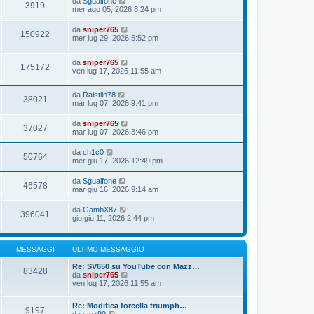
da
Sgualfone
3919
mer ago 05, 2026 8:24 pm
da
sniper765
150922
mer lug 29, 2026 5:52 pm
da
sniper765
175172
ven lug 17, 2026 11:55 am
da
Raistlin78
38021
mar lug 07, 2026 9:41 pm
da
sniper765
37027
mar lug 07, 2026 3:46 pm
da
ch1c0
50764
mer giu 17, 2026 12:49 pm
da
Sgualfone
46578
mar giu 16, 2026 9:14 am
da
GambX87
396041
gio giu 11, 2026 2:44 pm
MESSAGGI
ULTIMO MESSAGGIO
Re: SV650 su YouTube con Mazz…
83428
V
da
sniper765
e
ven lug 17, 2026 11:55 am
d
i
Re: Modifica forcella triumph…
u
9197
V
da
stez90