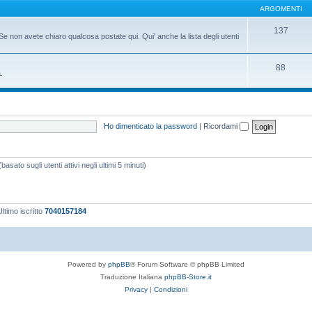
ARGOMENTI
137
Se non avete chiaro qualcosa postate qui. Qui' anche la lista degli utenti
88
.
Ho dimenticato la password
|
Ricordami
asato sugli utenti attivi negli ultimi 5 minuti)
ltimo iscritto
7040157184
Powered by
phpBB
® Forum Software © phpBB Limited
Traduzione Italiana
phpBB-Store.it
Privacy
|
Condizioni