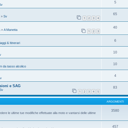
5
Sv
65
»
Sv
1
2
3
4
40
a
»
A Manetta
1
2
3
6
iaggi & Itinerari
10
v
10
 da tasso alcolico
4
v
sioni e SAG
83
Sv
1
2
3
4
5
ARGOMENTI
3580
dere le ultime tue modifiche effettuate alla moto e vantarsi delle ultime
457