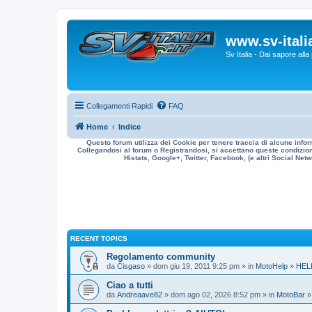
www.sv-italia
Sv Italia - Dai sapore all
Collegamenti Rapidi
FAQ
Home
Indice
Questo forum utilizza dei Cookie per tenere traccia di alcune infor
Collegandosi al forum o Registrandosi, si accettano queste condizioni
Histats, Google+, Twitter, Facebook, (e altri Social Netwo
RECENT TOPICS
Regolamento community
da
Cisgaso
» dom giu 19, 2011 9:25 pm » in
MotoHelp
»
HEL
Ciao a tutti
da
Andreaave82
» dom ago 02, 2026 8:52 pm » in
MotoBar