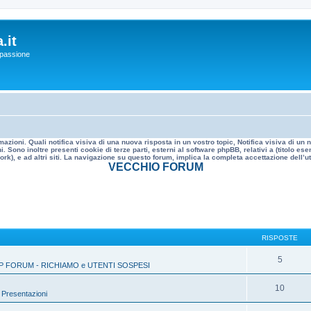
.it
a passione
mazioni. Quali notifica visiva di una nuova risposta in un vostro topic, Notifica visiva di u
. Sono inoltre presenti cookie di terze parti, esterni al software phpBB, relativi a (titolo
rk), e ad altri siti. La navigazione su questo forum, implica la completa accettazione dell’util
VECCHIO FORUM
RISPOSTE
5
P FORUM - RICHIAMO e UTENTI SOSPESI
10
»
Presentazioni