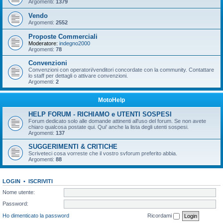
Argomenti:
1379
Vendo
Argomenti:
2552
Proposte Commerciali
Moderatore:
indegno2000
Argomenti:
78
Convenzioni
Convenzioni con operatori/venditori concordate con la community. Contattare
lo staff per dettagli o attivare convenzioni.
Argomenti:
2
MotoHelp
HELP FORUM - RICHIAMO e UTENTI SOSPESI
Forum dedicato solo alle domande attinenti all'uso del forum. Se non avete
chiaro qualcosa postate qui. Qui' anche la lista degli utenti sospesi.
Argomenti:
137
SUGGERIMENTI & CRITICHE
Scriveteci cosa vorreste che il vostro svforum preferito abbia.
Argomenti:
88
LOGIN
•
ISCRIVITI
Nome utente:
Password:
Ho dimenticato la password
Ricordami