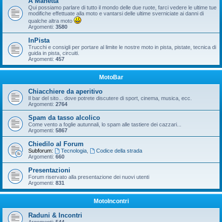
A Manetta
Qui possiamo parlare di tutto il mondo delle due ruote, farci vedere le ultime tue
modifiche effettuate alla moto e vantarsi delle ultime sverniciate ai danni di
qualche altra moto
Argomenti:
3580
InPista
Trucchi e consigli per portare al limite le nostre moto in pista, pistate, tecnica di
guida in pista, circuiti.
Argomenti:
457
MotoBar
Chiacchiere da aperitivo
Il bar del sito... dove potrete discutere di sport, cinema, musica, ecc.
Argomenti:
2764
Spam da tasso alcolico
Come vento a foglie autunnali, lo spam alle tastiere dei cazzari...
Argomenti:
5867
Chiedilo al Forum
Subforum:
Tecnologia
,
Codice della strada
Argomenti:
660
Presentazioni
Forum riservato alla presentazione dei nuovi utenti
Argomenti:
831
MotoIncontri
Raduni & Incontri