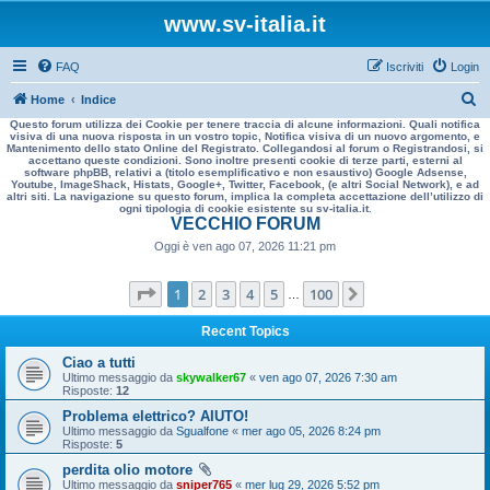
www.sv-italia.it
FAQ
Iscriviti
Login
C
Home
Indice
Questo forum utilizza dei Cookie per tenere traccia di alcune informazioni. Quali notifica
e
visiva di una nuova risposta in un vostro topic, Notifica visiva di un nuovo argomento, e
Mantenimento dello stato Online del Registrato. Collegandosi al forum o Registrandosi, si
r
accettano queste condizioni. Sono inoltre presenti cookie di terze parti, esterni al
software phpBB, relativi a (titolo esemplificativo e non esaustivo) Google Adsense,
c
Youtube, ImageShack, Histats, Google+, Twitter, Facebook, (e altri Social Network), e ad
altri siti. La navigazione su questo forum, implica la completa accettazione dell’utilizzo di
a
ogni tipologia di cookie esistente su sv-italia.it.
VECCHIO FORUM
Oggi è ven ago 07, 2026 11:21 pm
Pagina
1
di
100
1
2
3
4
5
100
Prossimo
…
Recent Topics
Ciao a tutti
Ultimo messaggio da
skywalker67
«
ven ago 07, 2026 7:30 am
Risposte:
12
Problema elettrico? AIUTO!
Ultimo messaggio da
Sgualfone
«
mer ago 05, 2026 8:24 pm
Risposte:
5
perdita olio motore
Ultimo messaggio da
sniper765
«
mer lug 29, 2026 5:52 pm