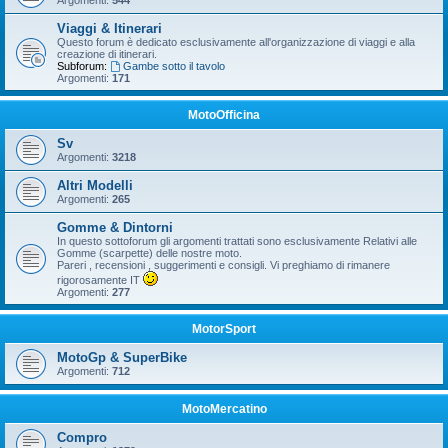
Argomenti:
544
Viaggi & Itinerari
Questo forum è dedicato esclusivamente all'organizzazione di viaggi e alla
creazione di itinerari.
Subforum:
Gambe sotto il tavolo
Argomenti:
171
MotoOfficina
Sv
Argomenti:
3218
Altri Modelli
Argomenti:
265
Gomme & Dintorni
In questo sottoforum gli argomenti trattati sono esclusivamente Relativi alle
Gomme (scarpette) delle nostre moto.
Pareri , recensioni , suggerimenti e consigli. Vi preghiamo di rimanere
rigorosamente IT
Argomenti:
277
MotorSport
MotoGp & SuperBike
Argomenti:
712
MotoMercatino
Compro