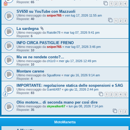
Risposte:
65
1
2
3
4
SV650 su YouTube con Mazzuoli
Ultimo messaggio da
sniper765
«
ven lug 17, 2026 11:55 am
Risposte:
40
1
2
3
La sardegna
Ultimo messaggio da
Raistlin78
«
mar lug 07, 2026 9:41 pm
Risposte:
6
INFO CIRCA PASTIGLIE FRENO
Ultimo messaggio da
sniper765
«
mar lug 07, 2026 3:46 pm
Risposte:
10
Ma ve ne rendete conto?...
Ultimo messaggio da
ch1c0
«
mer giu 17, 2026 12:49 pm
Risposte:
10
Montare carene
Ultimo messaggio da
Sgualfone
«
mar giu 16, 2026 9:14 am
Risposte:
4
IMPORTANTE: regolazione statica delle sospensioni e SAG
Ultimo messaggio da
GambX87
«
gio giu 11, 2026 2:44 pm
Risposte:
83
1
2
3
4
5
Olio motore... di seconda mano per così dire
Ultimo messaggio da
skywalker67
«
lun giu 08, 2026 7:14 pm
Risposte:
35
1
2
MotoManetta