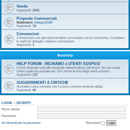
Vendo
Argomenti:
2552
Proposte Commerciali
Moderatore:
indegno2000
Argomenti:
78
Convenzioni
Convenzioni con operatori/venditori concordate con la community. Contattare
lo staff per dettagli o attivare convenzioni.
Argomenti:
2
MotoHelp
HELP FORUM - RICHIAMO e UTENTI SOSPESI
Forum dedicato solo alle domande attinenti all'uso del forum. Se non avete
chiaro qualcosa postate qui. Qui' anche la lista degli utenti sospesi.
Argomenti:
137
SUGGERIMENTI & CRITICHE
Scriveteci cosa vorreste che il vostro svforum preferito abbia.
Argomenti:
88
LOGIN
•
ISCRIVITI
Nome utente:
Password:
Ho dimenticato la password
Ricordami