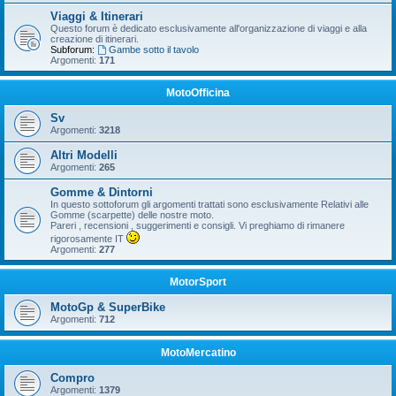
Viaggi & Itinerari
Questo forum è dedicato esclusivamente all'organizzazione di viaggi e alla
creazione di itinerari.
Subforum:
Gambe sotto il tavolo
Argomenti:
171
MotoOfficina
Sv
Argomenti:
3218
Altri Modelli
Argomenti:
265
Gomme & Dintorni
In questo sottoforum gli argomenti trattati sono esclusivamente Relativi alle
Gomme (scarpette) delle nostre moto.
Pareri , recensioni , suggerimenti e consigli. Vi preghiamo di rimanere
rigorosamente IT
Argomenti:
277
MotorSport
MotoGp & SuperBike
Argomenti:
712
MotoMercatino
Compro
Argomenti:
1379