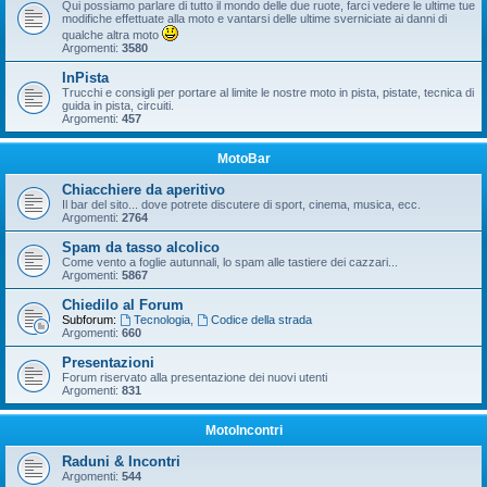
Qui possiamo parlare di tutto il mondo delle due ruote, farci vedere le ultime tue
modifiche effettuate alla moto e vantarsi delle ultime sverniciate ai danni di
qualche altra moto
Argomenti:
3580
InPista
Trucchi e consigli per portare al limite le nostre moto in pista, pistate, tecnica di
guida in pista, circuiti.
Argomenti:
457
MotoBar
Chiacchiere da aperitivo
Il bar del sito... dove potrete discutere di sport, cinema, musica, ecc.
Argomenti:
2764
Spam da tasso alcolico
Come vento a foglie autunnali, lo spam alle tastiere dei cazzari...
Argomenti:
5867
Chiedilo al Forum
Subforum:
Tecnologia
,
Codice della strada
Argomenti:
660
Presentazioni
Forum riservato alla presentazione dei nuovi utenti
Argomenti:
831
MotoIncontri
Raduni & Incontri
Argomenti:
544