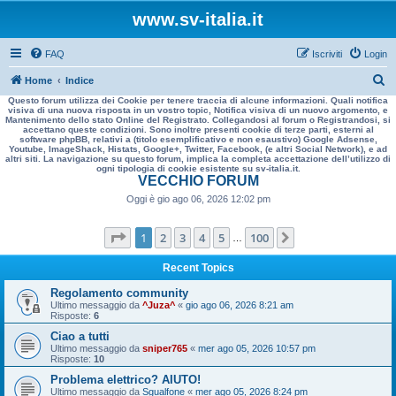
www.sv-italia.it
FAQ
Iscriviti
Login
C
Home
Indice
Questo forum utilizza dei Cookie per tenere traccia di alcune informazioni. Quali notifica
e
visiva di una nuova risposta in un vostro topic, Notifica visiva di un nuovo argomento, e
Mantenimento dello stato Online del Registrato. Collegandosi al forum o Registrandosi, si
r
accettano queste condizioni. Sono inoltre presenti cookie di terze parti, esterni al
software phpBB, relativi a (titolo esemplificativo e non esaustivo) Google Adsense,
c
Youtube, ImageShack, Histats, Google+, Twitter, Facebook, (e altri Social Network), e ad
altri siti. La navigazione su questo forum, implica la completa accettazione dell’utilizzo di
a
ogni tipologia di cookie esistente su sv-italia.it.
VECCHIO FORUM
Oggi è gio ago 06, 2026 12:02 pm
Pagina
1
di
100
1
2
3
4
5
100
Prossimo
…
Recent Topics
Regolamento community
Ultimo messaggio da
^Juza^
«
gio ago 06, 2026 8:21 am
Risposte:
6
Ciao a tutti
Ultimo messaggio da
sniper765
«
mer ago 05, 2026 10:57 pm
Risposte:
10
Problema elettrico? AIUTO!
Ultimo messaggio da
Sgualfone
«
mer ago 05, 2026 8:24 pm