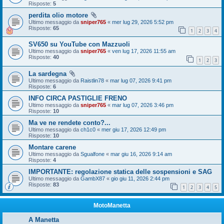
Risposte:
5
perdita olio motore
Ultimo messaggio da
sniper765
«
mer lug 29, 2026 5:52 pm
Risposte:
65
1
2
3
4
SV650 su YouTube con Mazzuoli
Ultimo messaggio da
sniper765
«
ven lug 17, 2026 11:55 am
Risposte:
40
1
2
3
La sardegna
Ultimo messaggio da
Raistlin78
«
mar lug 07, 2026 9:41 pm
Risposte:
6
INFO CIRCA PASTIGLIE FRENO
Ultimo messaggio da
sniper765
«
mar lug 07, 2026 3:46 pm
Risposte:
10
Ma ve ne rendete conto?...
Ultimo messaggio da
ch1c0
«
mer giu 17, 2026 12:49 pm
Risposte:
10
Montare carene
Ultimo messaggio da
Sgualfone
«
mar giu 16, 2026 9:14 am
Risposte:
4
IMPORTANTE: regolazione statica delle sospensioni e SAG
Ultimo messaggio da
GambX87
«
gio giu 11, 2026 2:44 pm
Risposte:
83
1
2
3
4
5
MotoManetta
A Manetta